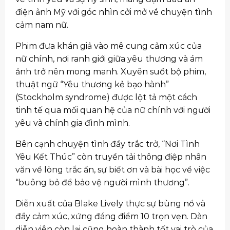
điện ảnh Mỹ với góc nhìn cởi mở về chuyện tình
cảm nam nữ.
Phim đưa khán giả vào mê cung cảm xúc của
nữ chính, nơi ranh giới giữa yêu thương và ám
ảnh trở nên mong manh. Xuyên suốt bộ phim,
thuật ngữ “Yêu thương kẻ bạo hành”
(Stockholm syndrome) được lột tả một cách
tinh tế qua mối quan hệ của nữ chính với người
yêu và chính gia đình mình.
Bên cạnh chuyện tình đầy trắc trở, “Nơi Tình
Yêu Kết Thúc” còn truyền tải thông điệp nhân
văn về lòng trắc ẩn, sự biết ơn và bài học về việc
“buông bỏ để bảo vệ người mình thương”.
Diễn xuất của Blake Lively thực sự bùng nổ và
đầy cảm xúc, xứng đáng điểm 10 trọn vẹn. Dàn
diễn viên còn lại cũng hoàn thành tốt vai trò của