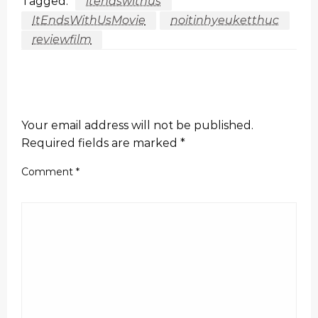
Tagged:
itendswithus
ItEndsWithUsMovie
noitinhyeuketthuc
reviewfilm
LEAVE A RESPONSE
Your email address will not be published.
Required fields are marked
*
Comment
*