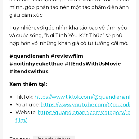
mình, góp phần tạo nên một tác phẩm điện ảnh
giàu cảm xúc.
Tuy nhiên, với góc nhìn khá táo bạo về tình yêu
và cuộc sống, “Nơi Tình Yêu Kết Thúc” sẽ phù
hợp hơn với những khán giả có tư tưởng cởi mở.
#quandienanh #reviewfilm
#noitinhyeuketthuc #ItEndsWithUsMovie
#itendswithus
Xem thêm tại:
TikTok:
https://www.tiktok.com/@quandienanh
YouTube:
https://www.youtube.com/@quandien
Website:
https://quandienanh.com/category/revie
film/