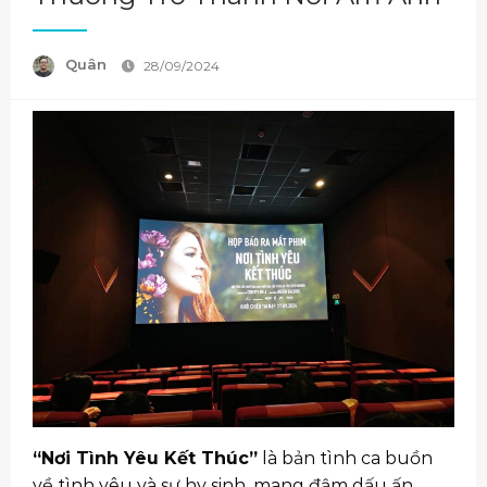
Quân
28/09/2024
“Nơi Tình Yêu Kết Thúc”
là bản tình ca buồn
về tình yêu và sự hy sinh, mang đậm dấu ấn