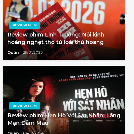
REVIEW FILM
Review phim Linh Trưởng: Nỗi kinh
hoàng nghẹt thở từ loài thú hoang
Quân
29/01/2026
REVIEW FILM
Review phim Hẹn Hò Với Sát Nhân: Lãng
Mạn Đẫm Máu
Quân
04/10/2024