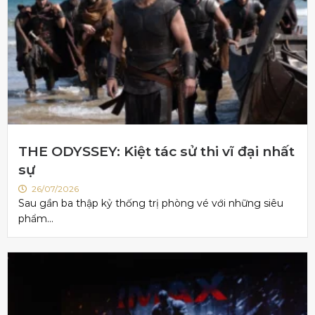
THE ODYSSEY: Kiệt tác sử thi vĩ đại nhất
sự
26/07/2026
Sau gần ba thập kỷ thống trị phòng vé với những siêu
phẩm...