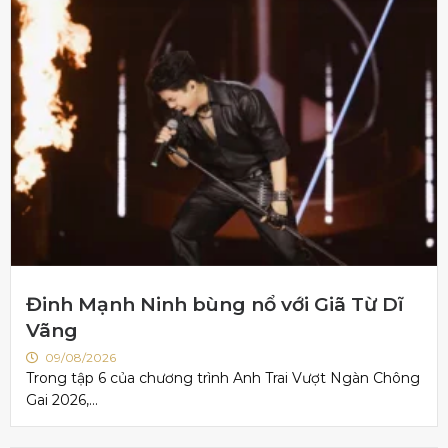
Đinh Mạnh Ninh bùng nổ với Giã Từ Dĩ
Vãng
09/08/2026
Trong tập 6 của chương trình Anh Trai Vượt Ngàn Chông
Gai 2026,...