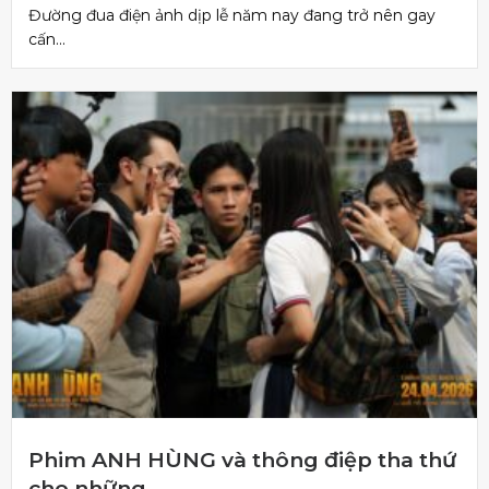
Đường đua điện ảnh dịp lễ năm nay đang trở nên gay
cấn...
Phim ANH HÙNG và thông điệp tha thứ
cho những