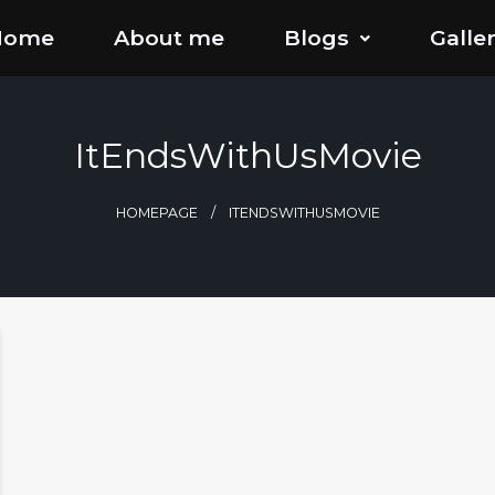
Home
About me
Blogs
Galle
ItEndsWithUsMovie
HOMEPAGE
ITENDSWITHUSMOVIE