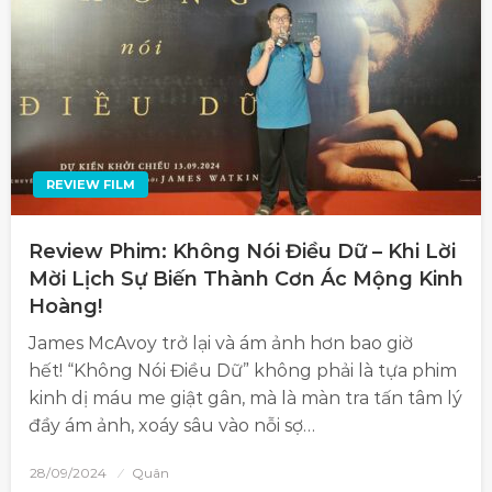
REVIEW FILM
Review Phim: Không Nói Điều Dữ – Khi Lời
Mời Lịch Sự Biến Thành Cơn Ác Mộng Kinh
Hoàng!
James McAvoy trở lại và ám ảnh hơn bao giờ
hết! “Không Nói Điều Dữ” không phải là tựa phim
kinh dị máu me giật gân, mà là màn tra tấn tâm lý
đầy ám ảnh, xoáy sâu vào nỗi sợ…
28/09/2024
Quân