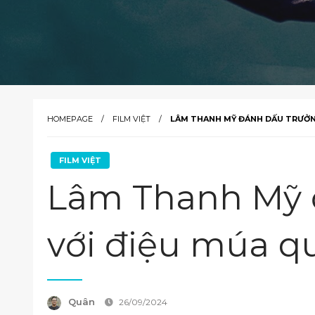
HOMEPAGE
FILM VIỆT
LÂM THANH MỸ ĐÁNH DẤU TRƯỞNG
FILM VIỆT
Lâm Thanh Mỹ đ
với điệu múa q
Quân
26/09/2024