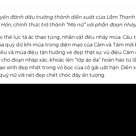
ển đánh dấu trưởng thành diễn xuất của Lâm Thanh Mỹ,
t Hồn, chính thức trở thành “Ma nữ” với phân đoạn nh
ị thế lực tà ác thao túng, nhân vật đều nhảy múa. Cấu t
của quỷ dữ khi múa trong diện mạo của Cám và Tấm mới
ều và múa điệu tận hưởng vẻ đẹp thật sự; vũ điệu Cám 
ho đoạn nhập xác, khoác lên “lớp áo da” hoàn hảo từ l
mạo xinh đẹp nhất trong vỏ bọc của cô gái uất hận. Diễ
quỷ nữ với nét đẹp chết chóc đầy ấn tượng.