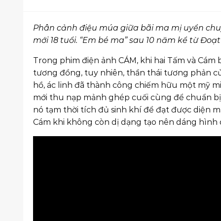
Phân cảnh điệu múa giữa bãi ma mị uyển chuy
mới 18 tuổi. “Em bé ma” sau 10 năm kể từ Đoạ
Trong phim điện ảnh CÁM, khi hai Tấm và Cám b
tương đồng, tuy nhiên, thần thái tương phản 
hồ, ác linh đã thành công chiếm hữu một mỹ mi
mới thu nạp mảnh ghép cuối cùng để chuẩn bị c
nó tạm thời tích đủ sinh khí để đạt được diện 
Cám khi không còn dị dạng tạo nên dáng hình 