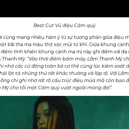
Best Cut Vũ điệu Cám quỷ
cũng mang nhiều hàm ý từ sự tương phản giữa điệu mú
 một bãi tha ma máu thịt xộc mùi tử khí. Giữa khung c
 điềm tĩnh khiến khung cảnh ma mị này ghi điểm với đa 
 Thanh Mỹ: “
Vào thời điểm bấm máy, Lâm Thanh Mỹ chỉ 
hi nhớ các cử động toàn bộ cơ thể cùng lúc kiểm soát 
phải lột tả những thứ rất khác thường và lập dị. Với L
ông chỉ ghi nhớ rất rõ cấu trúc điệu múa mà còn bạo 
h Mỹ cho tôi một Cám quỷ vượt ngoài mong đợi”.