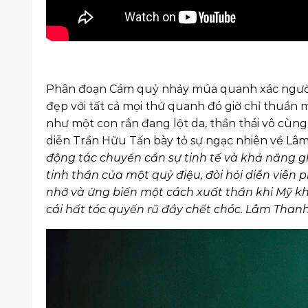
Phân đoạn Cám quỷ nhảy múa quanh xác người 
đẹp với tất cả mọi thứ quanh đó giờ chỉ thuần
như một con rắn đang lột da, thần thái vô cùng
diễn Trần Hữu Tấn bày tỏ sự ngạc nhiên về Lâm
động tác chuyển cần sự tinh tế và khả năng g
tinh thần của một quỷ điệu, đòi hỏi diễn viên 
nhớ và ứng biến một cách xuất thần khi Mỹ kh
cái hất tóc quyến rũ đầy chết chóc. Lâm Than