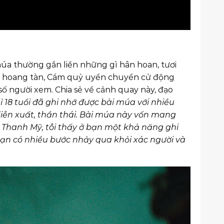
a thường gắn liền những gì hân hoan, tươi
ảnh hoang tàn, Cám quỷ uyển chuyển cử động
số người xem. Chia sẻ về cảnh quay này, đạo
18 tuổi đã ghi nhớ được bài múa với nhiều
diễn xuất, thần thái. Bài múa này vốn mang
âm Thanh Mỹ, tôi thấy ở bạn một khả năng ghi
dạn có nhiều bước nhảy qua khỏi xác người và