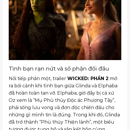
Tình bạn rạn nứt và số phận đối đầu
Nối tiếp phần một, trailer
WICKED: PHẦN 2
mở
ra bối cảnh khi tình bạn giữa Glinda và Elphaba
đã hoàn toàn tan vỡ. Elphaba, giờ đây bị cả xứ
Oz xem là “Mụ Phù thủy Độc ác Phương Tây”,
phải sống lưu vong và đơn độc chiến đấu cho
những gì mình tin là đúng. Trong khi đó, Glinda
đã trở thành “Phù thủy Thiện lành”, một biểu
tượng được tung hô và sắp kết hôn cùng