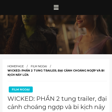
HOMEPAGE
FILM NGOẠI
WICKED: PHẦN 2 TUNG TRAILER, ĐẠI CẢNH CHOÁNG NGỢP VÀ BI
KỊCH NẢY LỬA
FILM NGOẠI
WICKED: PHẦN 2 tung trailer, đại
cảnh choáng ngợp và bi kịch nảy