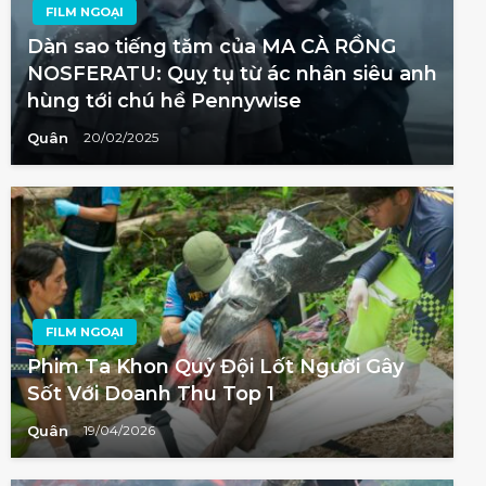
FILM NGOẠI
Dàn sao tiếng tăm của MA CÀ RỒNG
NOSFERATU: Quỵ tụ từ ác nhân siêu anh
hùng tới chú hề Pennywise
Quân
20/02/2025
FILM NGOẠI
Phim Ta Khon Quỷ Đội Lốt Người Gây
Sốt Với Doanh Thu Top 1
Quân
19/04/2026