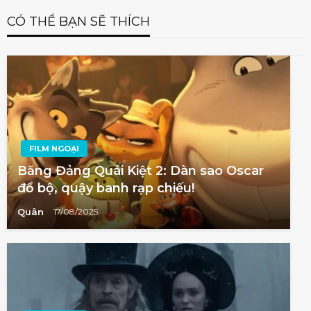
CÓ THỂ BẠN SẼ THÍCH
FILM NGOẠI
Băng Đảng Quái Kiệt 2: Dàn sao Oscar
đổ bộ, quậy banh rạp chiếu!
Quân
17/08/2025