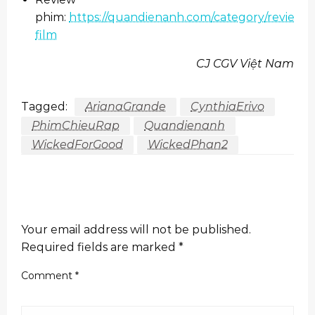
phim:
https://quandienanh.com/category/review-
film
CJ CGV Việt Nam
Tagged:
ArianaGrande
CynthiaErivo
PhimChieuRap
Quandienanh
WickedForGood
WickedPhan2
LEAVE A RESPONSE
Your email address will not be published.
Required fields are marked
*
Comment
*