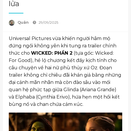
lửa
Quân
29/09/2025
Universal Pictures vừa khiến người hâm mộ
đứng ngồi không yên khi tung ra trailer chính
thức cho
WICKED: PHẦN 2
(tựa gốc: Wicked:
For Good), hé lộ chương kết đầy kịch tính cho
câu chuyện về hai nữ phù thủy xứ Oz. Đoạn
trailer không chỉ chiêu đãi khán giả bằng những
đại cảnh mãn nhãn mà còn đào sâu vào mối
quan hệ phức tạp giữa Glinda (Ariana Grande)
và Elphaba (Cynthia Erivo), hứa hẹn một hồi kết
bùng nổ và chan chứa cảm xúc.