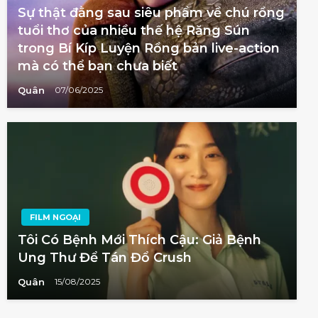
Sự thật đằng sau siêu phẩm về chú rồng
tuổi thơ của nhiều thế hệ Răng Sún
trong Bí Kíp Luyện Rồng bản live-action
mà có thể bạn chưa biết
Quân
07/06/2025
FILM NGOẠI
Tôi Có Bệnh Mới Thích Cậu: Giả Bệnh
Ung Thư Để Tán Đổ Crush
Quân
15/08/2025