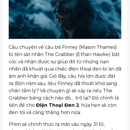
Câu chuyện về cậu bé Finney (Mason Thames)
bị tên sát nhân The Grabber (Ethan Hawke) bắt
cóc và nhận được sự giúp đỡ từ những nạn
nhân đã khuất qua chiếc điện thoại đen bí ẩn đã
ám ảnh khán giả. Giờ đây, câu hỏi lớn được đặt
ra: Bốn năm sau, liệu Finney đã thoát khỏi sang
chấn tâm lý? Và chuyện gì sẽ xảy ra nếu The
Grabber bằng cách nào đó… trở lại? Đó chính là
tiền đề cho
Điện Thoại Đen 2
, hứa hẹn sẽ còn
đen tối và căng thẳng hơn nữa.
Phim sẽ chính thức ra mắt vào ngày 31.10,