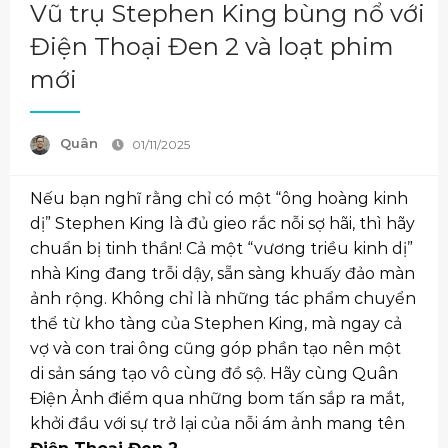
Vũ trụ Stephen King bùng nổ với
Điện Thoại Đen 2 và loạt phim
mới
Quân
01/11/2025
Nếu bạn nghĩ rằng chỉ có một “ông hoàng kinh
dị” Stephen King là đủ gieo rắc nỗi sợ hãi, thì hãy
chuẩn bị tinh thần! Cả một “vương triều kinh dị”
nhà King đang trỗi dậy, sẵn sàng khuấy đảo màn
ảnh rộng. Không chỉ là những tác phẩm chuyển
thể từ kho tàng của Stephen King, mà ngay cả
vợ và con trai ông cũng góp phần tạo nên một
di sản sáng tạo vô cùng đồ sộ. Hãy cùng Quân
Điện Ảnh điểm qua những bom tấn sắp ra mắt,
khởi đầu với sự trở lại của nỗi ám ảnh mang tên