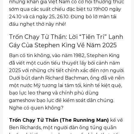
nhưng khán giả Việt Nam có cơ hội thưởng thức
sớm qua các suất chiếu đặc biệt từ 19h00 ngày
24.10 và cả ngày 25, 26.10. Đừng bỏ lỡ màn tái
đấu nghẹt thở này nhé!
Trốn Chạy Tử Thần: Lời “Tiên Tri” Lạnh
Gáy Của Stephen King Về Năm 2025
Bạn có tin không, vào năm 1982, Stephen King
đã viết một cuốn tiểu thuyết lấy bối cảnh năm
2025 với những chi tiết chính xác đến rợn người.
Dưới bút danh Richard Bachman, ông đã vẽ nên
một nước Mỹ tương lai tăm tối, kinh tế kiệt quệ,
bạo lực leo thang và chính phủ dùng
gameshow bạo lực để kiểm soát dân chúng.
Nghe có quen không?
Trốn Chạy Tử Thần (The Running Man)
kể về
Ben Richards, một người đàn ông túng quẫn