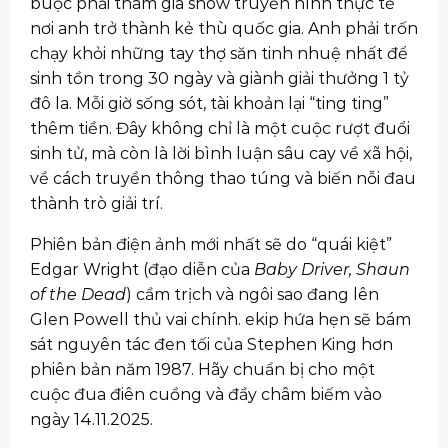
buộc phải tham gia show truyền hình thực tế
nơi anh trở thành kẻ thù quốc gia. Anh phải trốn
chạy khỏi những tay thợ săn tinh nhuệ nhất để
sinh tồn trong 30 ngày và giành giải thưởng 1 tỷ
đô la. Mỗi giờ sống sót, tài khoản lại “ting ting”
thêm tiền. Đây không chỉ là một cuộc rượt đuổi
sinh tử, mà còn là lời bình luận sâu cay về xã hội,
về cách truyền thông thao túng và biến nỗi đau
thành trò giải trí.
Phiên bản điện ảnh mới nhất sẽ do “quái kiệt”
Edgar Wright (đạo diễn của
Baby Driver, Shaun
of the Dead
) cầm trịch và ngôi sao đang lên
Glen Powell thủ vai chính. ekip hứa hẹn sẽ bám
sát nguyên tác đen tối của Stephen King hơn
phiên bản năm 1987. Hãy chuẩn bị cho một
cuộc đua điên cuồng và đầy châm biếm vào
ngày 14.11.2025.