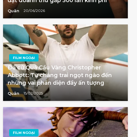
đạt doanh thu gấp 300 lần kinh phí
Quân
20/06/2026
FILM NGOẠI
Đề cử Quả Cầu Vàng Christopher
Abbott: Từ chàng trai ngọt ngào đến
những vai phản diện đầy ấn tượng
Quân
15/02/2025
FILM NGOẠI