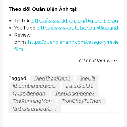
Theo dõi Quân Điện Ảnh tại:
TikTok:
https://www.tiktok.com/@quandienanh
YouTube:
https://www.youtube.com/@quandien
Review
phim:
https://quandienanh.com/category/review-
film
CJ CGV Việt Nam
Tagged:
DienThoaiDen2
JoeHill
khenphimnetwork
PhimKinhDi
Quandienanh
TheBlackPhone2
TheRunningMan
TronChayTuThan
VuTruStephenKing