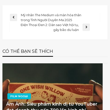
Mỹ nhân The Medium và màn hóa thân
trong Tình Người Duyên Ma 2025
Điện Thoại Đen 2: Dàn sao Việt hội tụ,
gây bão dư luận
CÓ THỂ BẠN SẼ THÍCH
FILM NGOẠI
Ám Ảnh: Siêu phẩm kinh dị từ YouTuber