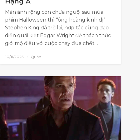
Hạng A
Màn ảnh rộng còn chưa nguội sau mùa
phim Halloween thì “ông hoàng kinh dị”
Stephen King đã trở lại, hợp tác cùng đạo
diễn quái kiệt Edgar Wright để thách thức
giới mộ điệu với cuộc chạy đua chết…
10/11/2025
Quân