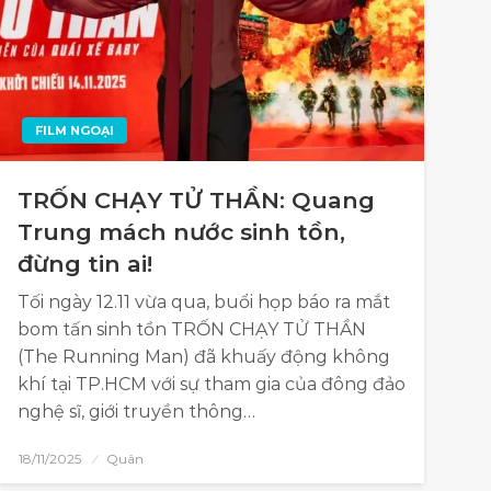
FILM NGOẠI
TRỐN CHẠY TỬ THẦN: Quang
Trung mách nước sinh tồn,
đừng tin ai!
Tối ngày 12.11 vừa qua, buổi họp báo ra mắt
bom tấn sinh tồn TRỐN CHẠY TỬ THẦN
(The Running Man) đã khuấy động không
khí tại TP.HCM với sự tham gia của đông đảo
nghệ sĩ, giới truyền thông…
18/11/2025
Quân