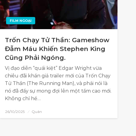
FILM NGOẠI
Trốn Chạy Tử Thần: Gameshow
Đẫm Máu Khiến Stephen King
Cũng Phải Ngóng.
Vị đạo diễn “quái kiệt” Edgar Wright vừa
chiêu đãi khán giả trailer mới của Trốn Chạy
Tử Thần (The Running Man), và phải nói là
nó đã đẩy sự mong đợi lên một tầm cao mới.
Không chỉ hé…
26/10/2025
Quân