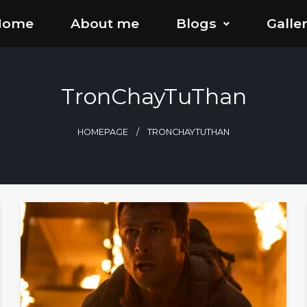
Home
About me
Blogs
Galle
TronChayTuThan
HOMEPAGE
TRONCHAYTUTHAN