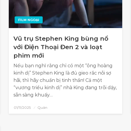
FILM NGOẠI
Vũ trụ Stephen King bùng nổ
với Điện Thoại Đen 2 và loạt
phim mới
Nếu bạn nghĩ rằng chỉ có một “ông hoàng
kinh dị” Stephen King là đủ gieo rắc nỗi sợ
hãi, thì hãy chuẩn bị tinh thần! Cả một
“vương triều kinh dị” nhà King đang trỗi dậy,
sẵn sàng khuấy…
01/11/2025
Quân