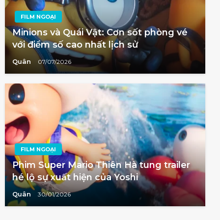
FILM NGOẠI
Minions và Quái Vật: Cơn sốt phòng vé
với điểm số cao nhất lịch sử
Quân
07/07/2026
FILM NGOẠI
Phim Super Mario Thiên Hà tung trailer
hé lộ sự xuất hiện của Yoshi
Quân
30/01/2026