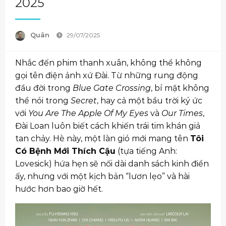
2025
Quân
29/07/2025
Nhắc đến phim thanh xuân, không thể không
gọi tên điện ảnh xứ Đài. Từ những rung động
đầu đời trong
Blue Gate Crossing
, bí mật không
thể nói trong
Secret
, hay cả một bầu trời ký ức
với
You Are The Apple Of My Eyes
và
Our Times
,
Đài Loan luôn biết cách khiến trái tim khán giả
tan chảy. Hè này, một làn gió mới mang tên
Tôi
Có Bệnh Mới Thích Cậu
(tựa tiếng Anh:
Lovesick) hứa hẹn sẽ nối dài danh sách kinh điển
ấy, nhưng với một kịch bản “lươn lẹo” và hài
hước hơn bao giờ hết.