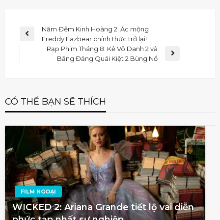
Năm Đêm Kinh Hoàng 2: Ác mộng
Freddy Fazbear chính thức trở lại!
Rạp Phim Tháng 8: Kẻ Vô Danh 2 và
Băng Đảng Quái Kiệt 2 Bùng Nổ
CÓ THỂ BẠN SẼ THÍCH
FILM NGOẠI
WICKED 2: Ariana Grande tiết lộ vai diễn
phức tạp nhất sự nghiệp