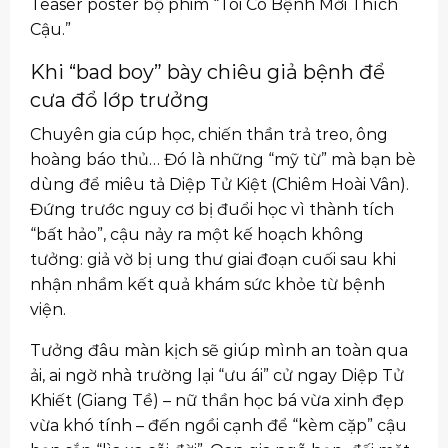
Teaser poster bộ phim “Tôi Có Bệnh Mới Thích
Cậu.”
Khi “bad boy” bày chiêu giả bệnh để
cưa đổ lớp trưởng
Chuyên gia cúp học, chiến thần trả treo, ông
hoàng báo thủ… Đó là những “mỹ từ” mà bạn bè
dùng để miêu tả Diệp Tử Kiệt (Chiêm Hoài Vân).
Đứng trước nguy cơ bị đuổi học vì thành tích
“bất hảo”, cậu nảy ra một kế hoạch không
tưởng: giả vờ bị ung thư giai đoạn cuối sau khi
nhận nhầm kết quả khám sức khỏe từ bệnh
viện.
Tưởng đâu màn kịch sẽ giúp mình an toàn qua
ải, ai ngờ nhà trường lại “ưu ái” cử ngay Diệp Tử
Khiết (Giang Tề) – nữ thần học bá vừa xinh đẹp
vừa khó tính – đến ngồi cạnh để “kèm cặp” cậu