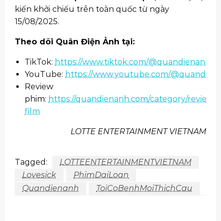
kiến khởi chiếu trên toàn quốc từ ngày
15/08/2025.
Theo dõi Quân Điện Ảnh tại:
TikTok:
https://www.tiktok.com/@quandienanh
YouTube:
https://www.youtube.com/@quandien
Review
phim:
https://quandienanh.com/category/review-
film
LOTTE ENTERTAINMENT VIETNAM
Tagged:
LOTTEENTERTAINMENTVIETNAM
Lovesick
PhimDaiLoan
Quandienanh
ToiCoBenhMoiThichCau