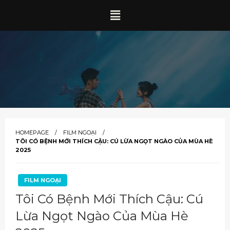
HOMEPAGE
FILM NGOẠI
TÔI CÓ BỆNH MỚI THÍCH CẬU: CÚ LỪA NGỌT NGÀO CỦA MÙA HÈ
2025
FILM NGOẠI
Tôi Có Bệnh Mới Thích Cậu: Cú
Lừa Ngọt Ngào Của Mùa Hè