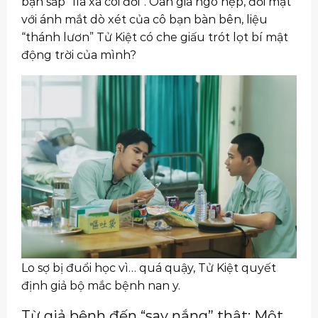
bạn sắp “lìa xa cõi đời”. Oan gia ngõ hẹp, đối mặt
với ánh mắt dò xét của cô bạn bàn bên, liệu
“thánh lươn” Tử Kiệt có che giấu trót lọt bí mật
động trời của mình?
Lo sợ bị đuổi học vì… quá quậy, Tử Kiệt quyết
định giả bộ mắc bệnh nan y.
Từ giả bệnh đến “say nắng” thật: Một