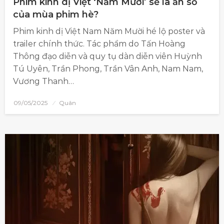
Phim kinh dị Việt ‘Năm Mười’ sẽ là ẩn số
của mùa phim hè?
Phim kinh dị Việt Nam Năm Mười hé lộ poster và
trailer chính thức. Tác phẩm do Tấn Hoàng
Thông đạo diễn và quy tụ dàn diễn viên Huỳnh
Tú Uyên, Trần Phong, Trần Vân Anh, Nam Nam,
Vương Thanh…
09/05/2025
Quân