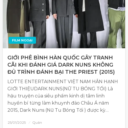
FILM NGOẠI
GIỚI PHÊ BÌNH HÀN QUỐC GÂY TRANH
CÃI KHI ĐÁNH GIÁ DARK NUNS KHÔNG
ĐỦ TRÌNH ĐÁNH BẠI THE PRIEST (2015)
LOTTE ENTERTAINMENT VIỆT NAM HÂN HẠNH
GIỚI THIỆUDARK NUNS(NỮ TU BÓNG TỐI) Là
hậu truyện của siêu phẩm kinh dị tâm linh
huyền bí từng làm khuynh đảo Châu Á năm
2015, Dark Nuns (Nữ Tu Bóng Tối ) được kỳ…
25/01/2025
Quân