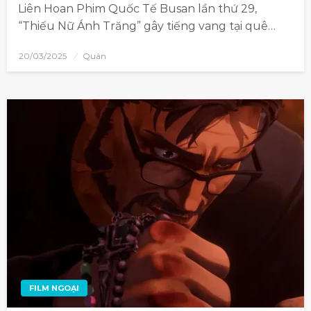
Liên Hoan Phim Quốc Tế Busan lần thứ 29,
“Thiếu Nữ Ánh Trăng” gây tiếng vang tại quê…
20/03/2025
Quân
FILM NGOẠI