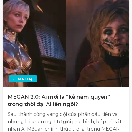
FILM NGOẠI
MEGAN 2.0: Ai mới là “kẻ nắm quyền”
trong thời đại AI lên ngôi?
Sau thành công vang dội của phần đầu tiên và
những lời khen ngợi từ giới phê bình, búp bê sát
nhân AI M3gan chính thức trở lại trong MEGAN