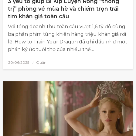
3 yếu tố giúp Bí Kíp Luyện Rồng “thống
trị” phòng vé mùa hè và chiếm trọn trái
tim khán giả toàn cầu
Với tổng doanh thu toàn cầu vượt 1,6 tỷ đô cùng
ba phần phim từng khiến hàng triệu khán giả rơi
lệ, How to Train Your Dragon đã ghi dấu như một
phần ký ức tuổi thơ của nhiều thế…
20/06/2025
Quân