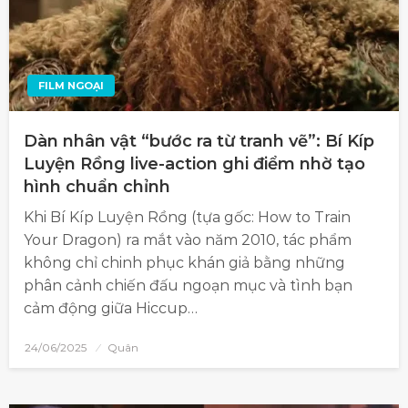
FILM NGOẠI
Dàn nhân vật “bước ra từ tranh vẽ”: Bí Kíp
Luyện Rồng live-action ghi điểm nhờ tạo
hình chuẩn chỉnh
Khi Bí Kíp Luyện Rồng (tựa gốc: How to Train
Your Dragon) ra mắt vào năm 2010, tác phẩm
không chỉ chinh phục khán giả bằng những
phân cảnh chiến đấu ngoạn mục và tình bạn
cảm động giữa Hiccup…
24/06/2025
Quân