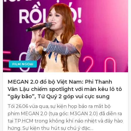
FILM NGOẠI
MEGAN 2.0 đổ bộ Việt Nam: Phi Thanh
Vân Lậu chiếm spotlight với màn kêu lô tô
“gây bão”, Tứ Quý 2 góp vui cực sung
Tối 26.06 vừa qua, sự kiện họp báo ra mắt bộ
phim MEGAN 2.0 (tựa gốc: M3GAN 2.0) đã diễn ra
tại TP.HCM trong không khí náo nhiệt và đầy hào
hứng. Sự kiện thu hút sự chú ý đặc…