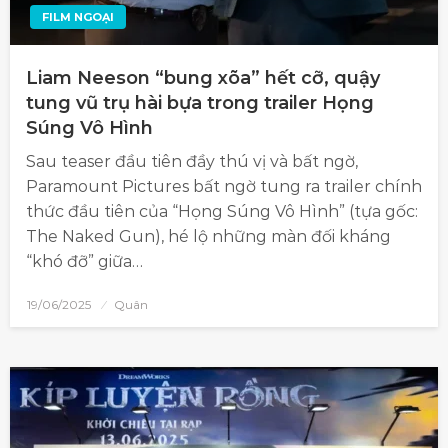
FILM NGOẠI
Liam Neeson “bung xõa” hết cỡ, quậy
tung vũ trụ hài bựa trong trailer Họng
Súng Vô Hình
Sau teaser đầu tiên đầy thú vị và bất ngờ,
Paramount Pictures bất ngờ tung ra trailer chính
thức đầu tiên của “Họng Súng Vô Hình” (tựa gốc:
The Naked Gun), hé lộ những màn đối kháng
“khó đỡ” giữa…
19/06/2025
Quân