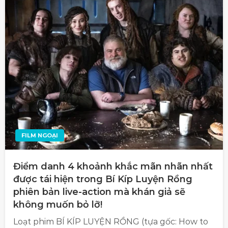
FILM NGOẠI
Điểm danh 4 khoảnh khắc mãn nhãn nhất
được tái hiện trong Bí Kíp Luyện Rồng
phiên bản live-action mà khán giả sẽ
không muốn bỏ lỡ!
Loạt phim BÍ KÍP LUYỆN RỒNG (tựa gốc: How to