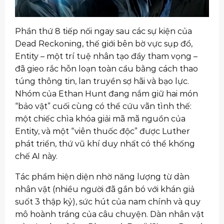
Phần thứ 8 tiếp nối ngay sau các sự kiện của
Dead Reckoning, thế giới bên bờ vực sụp đổ,
Entity – một trí tuệ nhân tạo đầy tham vọng –
đã gieo rắc hỗn loạn toàn cầu bằng cách thao
túng thông tin, lan truyền sợ hãi và bạo lực.
Nhóm của Ethan Hunt đang nắm giữ hai món
“bảo vật” cuối cùng có thể cứu vãn tình thế:
một chiếc chìa khóa giải mã mã nguồn của
Entity, và một “viên thuốc độc” được Luther
phát triển, thứ vũ khí duy nhất có thể khống
chế AI này.
Tác phẩm hiện diện nhờ năng lượng từ dàn
nhân vật (nhiều người đã gắn bó với khán giả
suốt 3 thập kỷ), sức hút của nam chính và quy
mô hoành tráng của câu chuyện. Dàn nhân vật