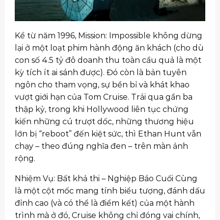
Kể từ năm 1996, Mission: Impossible không dừng
lại ở một loạt phim hành động ăn khách (cho dù
con số 4.5 tỷ đô doanh thu toàn cầu quả là một
kỳ tích ít ai sánh được). Đó còn là bản tuyên
ngôn cho tham vọng, sự bền bỉ và khát khao
vượt giới hạn của Tom Cruise. Trải qua gần ba
thập kỷ, trong khi Hollywood liên tục chứng
kiến những cú trượt dốc, những thương hiệu
lớn bị “reboot” đến kiệt sức, thì Ethan Hunt vẫn
chạy – theo đúng nghĩa đen – trên màn ảnh
rộng.
Nhiệm Vụ: Bất khả thi – Nghiệp Báo Cuối Cùng
là một cột mốc mang tính biểu tượng, đánh dấu
đỉnh cao (và có thể là điểm kết) của một hành
trình mà ở đó, Cruise không chỉ đóng vai chính,