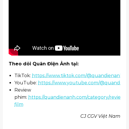
Theo dõi Quân Điện Ảnh tại:
TikTok:
https://www.tiktok.com/@quandienanh
YouTube:
https://www.youtube.com/@quandien
Review
phim:
https://quandienanh.com/category/review-
film
CJ CGV Việt Nam