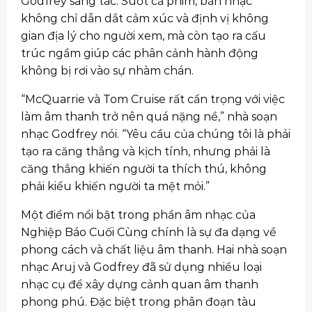
Godfrey sáng tác. Suốt cả phim, bản nhạc
không chỉ dẫn dắt cảm xúc và định vị không
gian địa lý cho người xem, mà còn tạo ra cấu
trúc ngầm giúp các phân cảnh hành động
không bị rơi vào sự nhàm chán.
“McQuarrie và Tom Cruise rất cẩn trọng với việc
làm âm thanh trở nên quá nặng nề,” nhà soạn
nhạc Godfrey nói. “Yêu cầu của chúng tôi là phải
tạo ra căng thẳng và kịch tính, nhưng phải là
căng thẳng khiến người ta thích thú, không
phải kiểu khiến người ta mệt mỏi.”
Một điểm nổi bật trong phần âm nhạc của
Nghiệp Báo Cuối Cùng chính là sự đa dạng về
phong cách và chất liệu âm thanh. Hai nhà soạn
nhạc Aruj và Godfrey đã sử dụng nhiều loại
nhạc cụ để xây dựng cảnh quan âm thanh
phong phú. Đặc biệt trong phân đoạn tàu