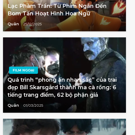
Lạc Phàm Trần: Từ Phim Ngắn Đến
Bom Tấn Hoạt Hình Hoa Ngữ
Quân
25/12/2025
FILM NGOẠI
Quá trình “phong ấn nhan sắc” của trai
đẹp Bill Skarsgård thành ma cà rồng: 6
tiếng trang điểm, 62 bộ phận giả
Quân
01/03/2025