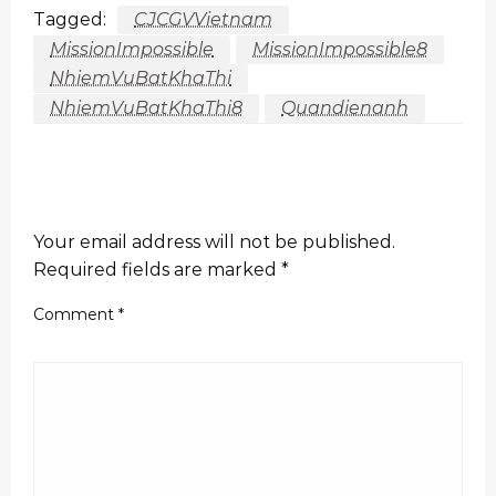
Tagged:
CJCGVVietnam
MissionImpossible
MissionImpossible8
NhiemVuBatKhaThi
NhiemVuBatKhaThi8
Quandienanh
LEAVE A RESPONSE
Your email address will not be published.
Required fields are marked
*
Comment
*