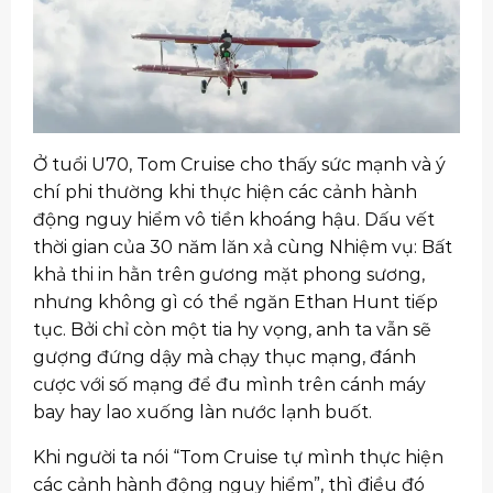
Ở tuổi U70, Tom Cruise cho thấy sức mạnh và ý
chí phi thường khi thực hiện các cảnh hành
động nguy hiểm vô tiền khoáng hậu. Dấu vết
thời gian của 30 năm lăn xả cùng Nhiệm vụ: Bất
khả thi in hằn trên gương mặt phong sương,
nhưng không gì có thể ngăn Ethan Hunt tiếp
tục. Bởi chỉ còn một tia hy vọng, anh ta vẫn sẽ
gượng đứng dậy mà chạy thục mạng, đánh
cược với số mạng để đu mình trên cánh máy
bay hay lao xuống làn nước lạnh buốt.
Khi người ta nói “Tom Cruise tự mình thực hiện
các cảnh hành động nguy hiểm”, thì điều đó