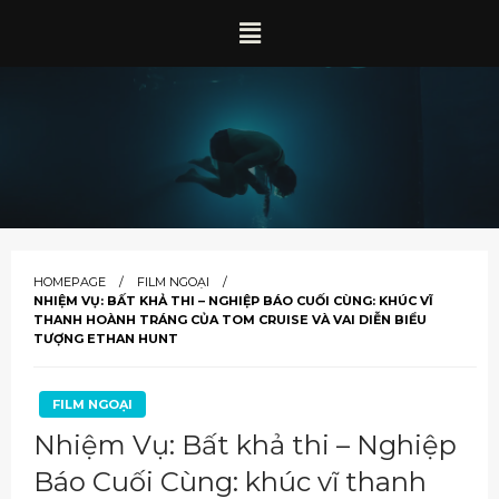
HOMEPAGE
FILM NGOẠI
NHIỆM VỤ: BẤT KHẢ THI – NGHIỆP BÁO CUỐI CÙNG: KHÚC VĨ
THANH HOÀNH TRÁNG CỦA TOM CRUISE VÀ VAI DIỄN BIỂU
TƯỢNG ETHAN HUNT
FILM NGOẠI
Nhiệm Vụ: Bất khả thi – Nghiệp
Báo Cuối Cùng: khúc vĩ thanh