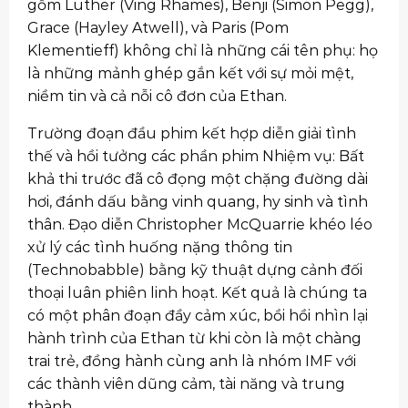
gồm Luther (Ving Rhames), Benji (Simon Pegg),
Grace (Hayley Atwell), và Paris (Pom
Klementieff) không chỉ là những cái tên phụ: họ
là những mảnh ghép gắn kết với sự mỏi mệt,
niềm tin và cả nỗi cô đơn của Ethan.
Trường đoạn đầu phim kết hợp diễn giải tình
thế và hồi tưởng các phần phim Nhiệm vụ: Bất
khả thi trước đã cô đọng một chặng đường dài
hơi, đánh dấu bằng vinh quang, hy sinh và tình
thân. Đạo diễn Christopher McQuarrie khéo léo
xử lý các tình huống nặng thông tin
(Technobabble) bằng kỹ thuật dựng cảnh đối
thoại luân phiên linh hoạt. Kết quả là chúng ta
có một phân đoạn đầy cảm xúc, bồi hồi nhìn lại
hành trình của Ethan từ khi còn là một chàng
trai trẻ, đồng hành cùng anh là nhóm IMF với
các thành viên dũng cảm, tài năng và trung
thành.