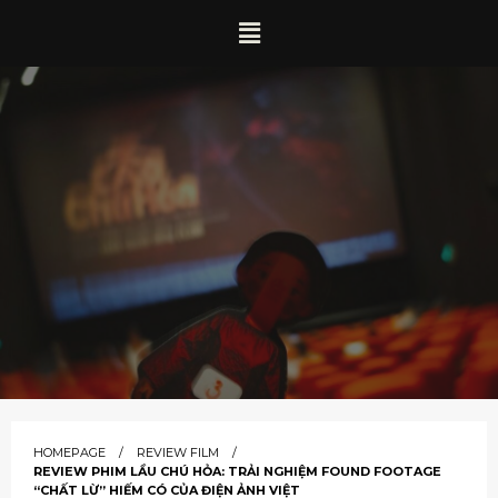
HOMEPAGE
REVIEW FILM
REVIEW PHIM LẦU CHÚ HỎA: TRẢI NGHIỆM FOUND FOOTAGE
“CHẤT LỪ” HIẾM CÓ CỦA ĐIỆN ẢNH VIỆT