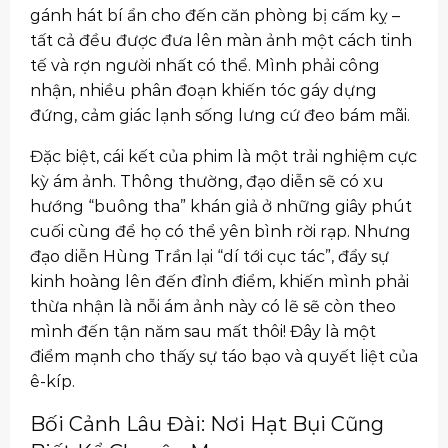
gánh hát bí ẩn cho đến căn phòng bị cấm kỵ –
tất cả đều được đưa lên màn ảnh một cách tinh
tế và rợn người nhất có thể. Mình phải công
nhận, nhiều phân đoạn khiến tóc gáy dựng
đứng, cảm giác lạnh sống lưng cứ đeo bám mãi.
Đặc biệt, cái kết của phim là một trải nghiệm cực
kỳ ám ảnh. Thông thường, đạo diễn sẽ có xu
hướng “buông tha” khán giả ở những giây phút
cuối cùng để họ có thể yên bình rời rạp. Nhưng
đạo diễn Hùng Trần lại “dí tới cục tác”, đẩy sự
kinh hoàng lên đến đỉnh điểm, khiến mình phải
thừa nhận là nỗi ám ảnh này có lẽ sẽ còn theo
mình đến tận năm sau mất thôi! Đây là một
điểm mạnh cho thấy sự táo bạo và quyết liệt của
ê-kíp.
Bối Cảnh Lâu Đài: Nơi Hạt Bụi Cũng