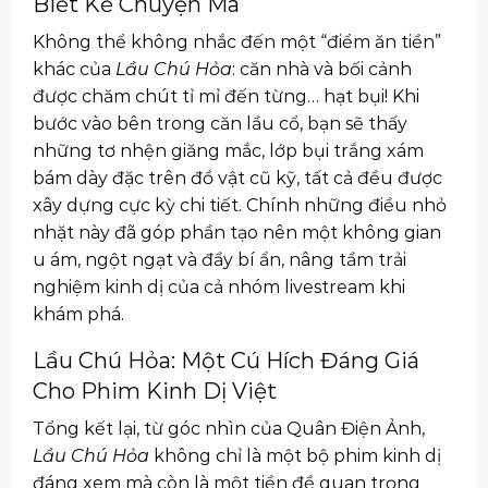
Biết Kể Chuyện Ma
Không thể không nhắc đến một “điểm ăn tiền”
khác của
Lầu Chú Hỏa
: căn nhà và bối cảnh
được chăm chút tỉ mỉ đến từng… hạt bụi! Khi
bước vào bên trong căn lầu cổ, bạn sẽ thấy
những tơ nhện giăng mắc, lớp bụi trắng xám
bám dày đặc trên đồ vật cũ kỹ, tất cả đều được
xây dựng cực kỳ chi tiết. Chính những điều nhỏ
nhặt này đã góp phần tạo nên một không gian
u ám, ngột ngạt và đầy bí ẩn, nâng tầm trải
nghiệm kinh dị của cả nhóm livestream khi
khám phá.
Lầu Chú Hỏa: Một Cú Hích Đáng Giá
Cho Phim Kinh Dị Việt
Tổng kết lại, từ góc nhìn của Quân Điện Ảnh,
Lầu Chú Hỏa
không chỉ là một bộ phim kinh dị
đáng xem mà còn là một tiền đề quan trọng