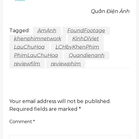
Quân Điện Ảnh
Tagged:
AmAnh
FoundFootage
khenphimnetwork
KinhDiViet
LauChuHoa
LCHbyKhenPhim
PhimLauChuHoa
Quandienanh
reviewfilm
reviewphim
LEAVE A RESPONSE
Your email address will not be published.
Required fields are marked
*
Comment
*