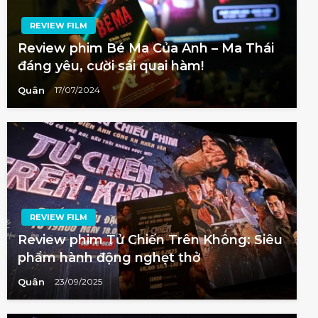
REVIEW FILM
Review phim Bé Ma Của Anh – Ma Thái
đáng yêu, cười sái quai hàm!
Quân
17/07/2024
REVIEW FILM
Review phim Tử Chiến Trên Không: Siêu
phẩm hành động nghẹt thở
Quân
23/09/2025