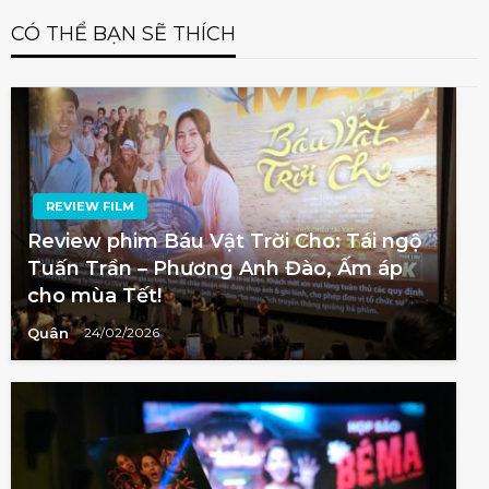
CÓ THỂ BẠN SẼ THÍCH
REVIEW FILM
Review phim Báu Vật Trời Cho: Tái ngộ
Tuấn Trần – Phương Anh Đào, Ấm áp
cho mùa Tết!
Quân
24/02/2026