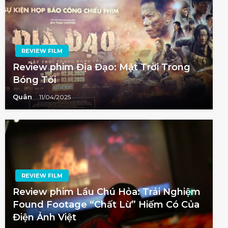
REVIEW FILM
Review phim Địa Đạo: Mặt Trời Trong
Bóng Tối
Quân
11/04/2025
REVIEW FILM
Review phim Lầu Chú Hỏa: Trải Nghiệm
Found Footage “Chất Lừ” Hiếm Có Của
Điện Ảnh Việt