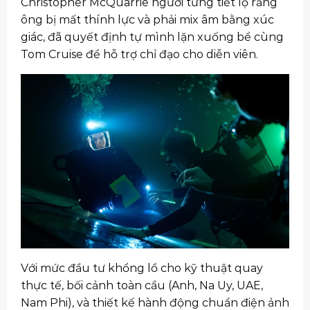
Christopher McQuarrie người từng tiết lộ rằng
ông bị mất thính lực và phải mix âm bằng xúc
giác, đã quyết định tự mình lặn xuống bể cùng
Tom Cruise để hỗ trợ chỉ đạo cho diễn viên.
Với mức đầu tư khổng lồ cho kỹ thuật quay
thực tế, bối cảnh toàn cầu (Anh, Na Uy, UAE,
Nam Phi), và thiết kế hành động chuẩn điện ảnh