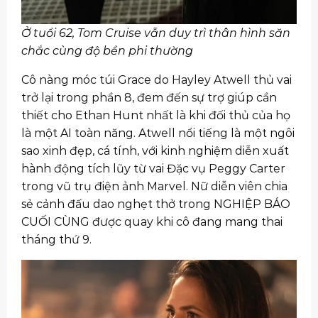
Ở tuổi 62, Tom Cruise vẫn duy trì thân hình săn
chắc cùng độ bền phi thường
Cô nàng móc túi Grace do Hayley Atwell thủ vai
trở lại trong phần 8, đem đến sự trợ giúp cần
thiết cho Ethan Hunt nhất là khi đối thủ của họ
là một AI toàn năng. Atwell nổi tiếng là một ngôi
sao xinh đẹp, cá tính, với kinh nghiệm diễn xuất
hành động tích lũy từ vai Đặc vụ Peggy Carter
trong vũ trụ điện ảnh Marvel. Nữ diễn viên chia
sẻ cảnh đấu dao nghẹt thở trong NGHIỆP BÁO
CUỐI CÙNG được quay khi cô đang mang thai
tháng thứ 9.