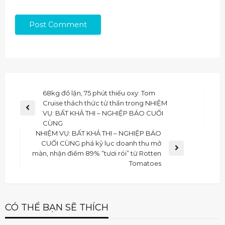
68kg đồ lặn, 75 phút thiếu oxy: Tom
Cruise thách thức tử thần trong NHIỆM
VỤ: BẤT KHẢ THI – NGHIỆP BÁO CUỐI
CÙNG
NHIỆM VỤ: BẤT KHẢ THI – NGHIỆP BÁO
CUỐI CÙNG phá kỷ lục doanh thu mở
màn, nhận điểm 89% “tươi rói” từ Rotten
Tomatoes
CÓ THỂ BẠN SẼ THÍCH