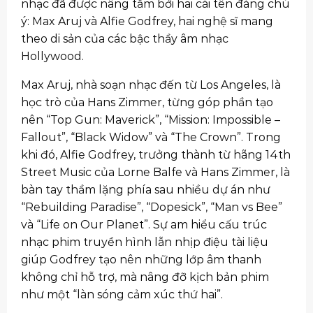
nhạc đã được nâng tầm bởi hai cái tên đáng chú
ý: Max Aruj và Alfie Godfrey, hai nghệ sĩ mang
theo di sản của các bậc thầy âm nhạc
Hollywood.
Max Aruj, nhà soạn nhạc đến từ Los Angeles, là
học trò của Hans Zimmer, từng góp phần tạo
nên “Top Gun: Maverick”, “Mission: Impossible –
Fallout”, “Black Widow” và “The Crown”. Trong
khi đó, Alfie Godfrey, trưởng thành từ hãng 14th
Street Music của Lorne Balfe và Hans Zimmer, là
bàn tay thầm lặng phía sau nhiều dự án như
“Rebuilding Paradise”, “Dopesick”, “Man vs Bee”
và “Life on Our Planet”. Sự am hiểu cấu trúc
nhạc phim truyền hình lẫn nhịp điệu tài liệu
giúp Godfrey tạo nên những lớp âm thanh
không chỉ hỗ trợ, mà nâng đỡ kịch bản phim
như một “làn sóng cảm xúc thứ hai”.