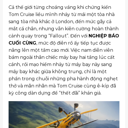
Cả thế giới từng choáng váng khi chứng kiến
Tom Cruise liều mình nhảy từ mái một tòa nhà
sang tòa nhà khác ở London, đến mức gãy cả
mắt cá chân, nhưng vẫn kiên cường hoàn thành
cảnh quay trong “Fallout”. Đến với
NGHIỆP BÁO
CUỐI CÙNG
, mức độ điên rồ ấy tiếp tục được
nâng lên một tầm cao mới. Việc nam diễn viên
bám ngoài thân chiếc máy bay hai tầng lúc cất
cánh, rồi mạo hiểm nhảy từ máy bay này sang
máy bay khác giữa không trung, chỉ là một
phần trong chuỗi những pha hành động nghẹt
thở và mãn nhãn mà Tom Cruise cùng ê-kíp đã
kỳ công dàn dựng để “thết đãi” khán giả.