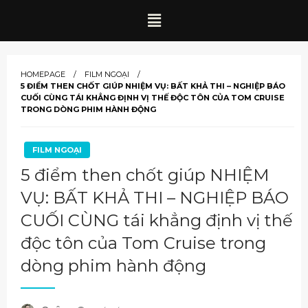
HOMEPAGE
FILM NGOẠI
5 ĐIỂM THEN CHỐT GIÚP NHIỆM VỤ: BẤT KHẢ THI – NGHIỆP BÁO
CUỐI CÙNG TÁI KHẲNG ĐỊNH VỊ THẾ ĐỘC TÔN CỦA TOM CRUISE
TRONG DÒNG PHIM HÀNH ĐỘNG
FILM NGOẠI
5 điểm then chốt giúp NHIỆM
VỤ: BẤT KHẢ THI – NGHIỆP BÁO
CUỐI CÙNG tái khẳng định vị thế
độc tôn của Tom Cruise trong
dòng phim hành động