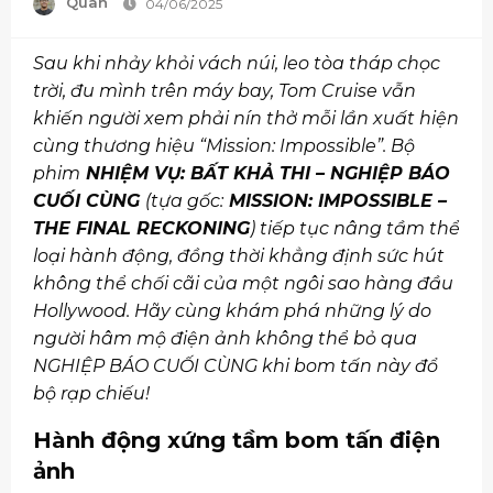
Quân
04/06/2025
Sau khi nhảy khỏi vách núi, leo tòa tháp chọc
trời, đu mình trên máy bay, Tom Cruise vẫn
khiến người xem phải nín thở mỗi lần xuất hiện
cùng thương hiệu “Mission: Impossible”. Bộ
phim
NHIỆM VỤ: BẤT KHẢ THI – NGHIỆP BÁO
CUỐI CÙNG
(tựa gốc:
MISSION: IMPOSSIBLE –
THE FINAL RECKONING
) tiếp tục nâng tầm thể
loại hành động, đồng thời khẳng định sức hút
không thể chối cãi của một ngôi sao hàng đầu
Hollywood. Hãy cùng khám phá những lý do
người hâm mộ điện ảnh không thể bỏ qua
NGHIỆP BÁO CUỐI CÙNG khi bom tấn này đổ
bộ rạp chiếu!
Hành động xứng tầm bom tấn điện
ảnh