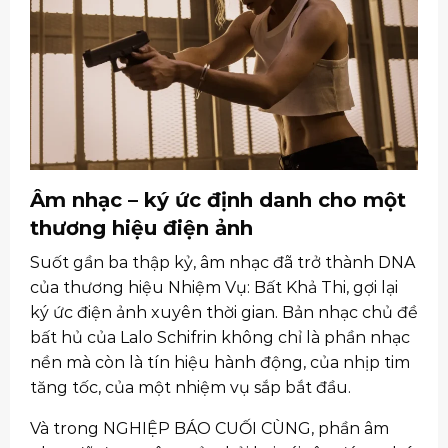
Âm nhạc – ký ức định danh cho một
thương hiệu điện ảnh
Suốt gần ba thập kỷ, âm nhạc đã trở thành DNA
của thương hiệu Nhiệm Vụ: Bất Khả Thi, gợi lại
ký ức điện ảnh xuyên thời gian. Bản nhạc chủ đề
bất hủ của Lalo Schifrin không chỉ là phần nhạc
nền mà còn là tín hiệu hành động, của nhịp tim
tăng tốc, của một nhiệm vụ sắp bắt đầu.
Và trong NGHIỆP BÁO CUỐI CÙNG, phần âm