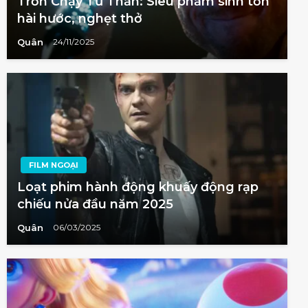
Trốn Chạy Tử Thần: Siêu phẩm sinh tồn
hài hước, nghẹt thở
Quân
24/11/2025
FILM NGOẠI
Loạt phim hành động khuấy động rạp
chiếu nửa đầu năm 2025
Quân
06/03/2025