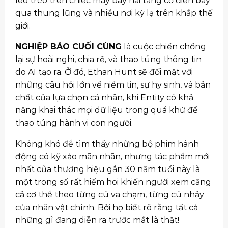
leo trèo trên chiếc máy bay hai tầng cổ điển bay
qua thung lũng và nhiều nơi kỳ lạ trên khắp thế
giới.
NGHIỆP BÁO CUỐI CÙNG
là cuộc chiến chống
lại sự hoài nghi, chia rẽ, và thao túng thông tin
do AI tạo ra. Ở đó, Ethan Hunt sẽ đối mặt với
những câu hỏi lớn về niềm tin, sự hy sinh, và bản
chất của lựa chọn cá nhân, khi Entity có khả
năng khai thác mọi dữ liệu trong quá khứ để
thao túng hành vi con người.
Không khó để tìm thấy những bộ phim hành
động có kỹ xảo mãn nhãn, nhưng tác phẩm mới
nhất của thương hiệu gần 30 năm tuổi này là
một trong số rất hiếm hoi khiến người xem căng
cả cơ thể theo từng cú va chạm, từng cú nhảy
của nhân vật chính. Bởi họ biết rõ rằng tất cả
những gì đang diễn ra trước mắt là thật!