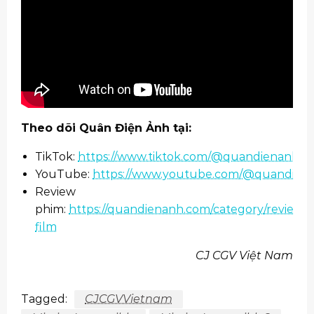
Theo dõi Quân Điện Ảnh tại:
TikTok:
https://www.tiktok.com/@quandienanh
YouTube:
https://www.youtube.com/@quandien
Review
phim:
https://quandienanh.com/category/review-
film
CJ CGV Việt Nam
Tagged:
CJCGVVietnam