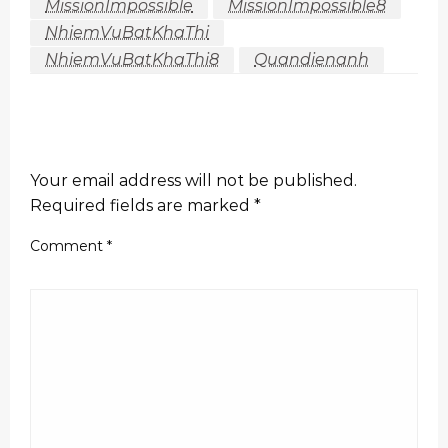
MissionImpossible
MissionImpossible8
NhiemVuBatKhaThi
NhiemVuBatKhaThi8
Quandienanh
LEAVE A RESPONSE
Your email address will not be published.
Required fields are marked
*
Comment
*