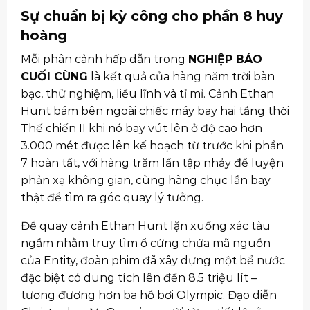
Sự chuẩn bị kỳ công cho phần 8 huy
hoàng
Mỗi phân cảnh hấp dẫn trong
NGHIỆP BÁO
CUỐI CÙNG
là kết quả của hàng năm trời bàn
bạc, thử nghiệm, liều lĩnh và tỉ mỉ. Cảnh Ethan
Hunt bám bên ngoài chiếc máy bay hai tầng thời
Thế chiến II khi nó bay vút lên ở độ cao hơn
3.000 mét được lên kế hoạch từ trước khi phần
7 hoàn tất, với hàng trăm lần tập nhảy để luyện
phản xạ không gian, cùng hàng chục lần bay
thật để tìm ra góc quay lý tưởng.
Để quay cảnh Ethan Hunt lặn xuống xác tàu
ngầm nhằm truy tìm ổ cứng chứa mã nguồn
của Entity, đoàn phim đã xây dựng một bể nước
đặc biệt có dung tích lên đến 8,5 triệu lít –
tương đương hơn ba hồ bơi Olympic. Đạo diễn