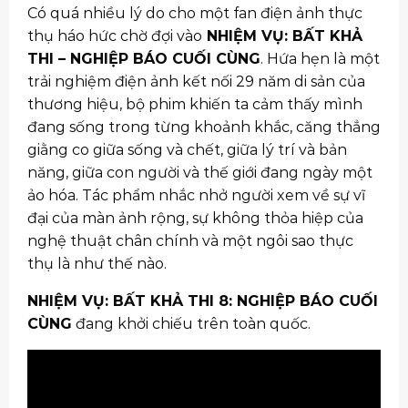
Có quá nhiều lý do cho một fan điện ảnh thực
thụ háo hức chờ đợi vào
NHIỆM VỤ: BẤT KHẢ
THI – NGHIỆP BÁO CUỐI CÙNG
. Hứa hẹn là một
trải nghiệm điện ảnh kết nối 29 năm di sản của
thương hiệu, bộ phim khiến ta cảm thấy mình
đang sống trong từng khoảnh khắc, căng thẳng
giằng co giữa sống và chết, giữa lý trí và bản
năng, giữa con người và thế giới đang ngày một
ảo hóa. Tác phẩm nhắc nhở người xem về sự vĩ
đại của màn ảnh rộng, sự không thỏa hiệp của
nghệ thuật chân chính và một ngôi sao thực
thụ là như thế nào.
NHIỆM VỤ: BẤT KHẢ THI 8: NGHIỆP BÁO CUỐI
CÙNG
đang khởi chiếu trên toàn quốc.