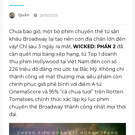
Quân
29/11/2025
Chưa bao giờ, một bộ phim chuyển thể từ sân
khấu Broadway lại tạo nên cơn địa chấn lớn đến
vậy! Chỉ sau 3 ngày ra mắt,
WICKED: PHẦN 2
đã
càn quét mọi bảng xếp hạng, từ Top 1 doanh
thu phim Hollywood tại Việt Nam đến con số
226 triệu đô đáng mơ ước tại Bắc Mỹ. Không chỉ
thành công về mặt thương mại, siêu phẩm còn
chinh phục giới phê bình với điểm A từ
CinemaScore và 95% “cà chua tươi” trên Rotten
Tomatoes, chính thức xác lập kỷ lục phim
chuyển thể Broadway thành công nhất mọi thời
đại.