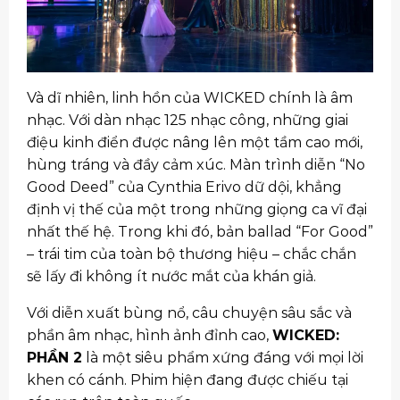
Và dĩ nhiên, linh hồn của WICKED chính là âm
nhạc. Với dàn nhạc 125 nhạc công, những giai
điệu kinh điển được nâng lên một tầm cao mới,
hùng tráng và đầy cảm xúc. Màn trình diễn “No
Good Deed” của Cynthia Erivo dữ dội, khẳng
định vị thế của một trong những giọng ca vĩ đại
nhất thế hệ. Trong khi đó, bản ballad “For Good”
– trái tim của toàn bộ thương hiệu – chắc chắn
sẽ lấy đi không ít nước mắt của khán giả.
Với diễn xuất bùng nổ, câu chuyện sâu sắc và
phần âm nhạc, hình ảnh đỉnh cao,
WICKED:
PHẦN 2
là một siêu phẩm xứng đáng với mọi lời
khen có cánh. Phim hiện đang được chiếu tại