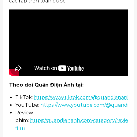
các rạp trên toàn quốc.
Theo dõi Quân Điện Ảnh tại:
TikTok:
https://www.tiktok.com/@quandienanh
YouTube:
https://www.youtube.com/@quandien
Review
phim:
https://quandienanh.com/category/review-
film