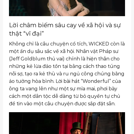
Lời châm biếm sâu cay về xã hội và sự
thật “vĩ đại”
Không chỉ là câu chuyện cổ tích, WICKED còn là
một ẩn dụ sâu sắc về xã hội. Nhân vật Pháp sư
(Jeff Goldblum thủ vai) chính là hiện thân cho
những kẻ lừa đảo tồn tại bằng cách thao túng
nỗi sợ, tạo ra kẻ thù và ru ngủ công chúng bằng
ảo tưởng hòa bình. Lời bài hát “Wonderful” của
ông ta vang lên như một sự mỉa mai, phơi bày
cách một dân tộc dễ dàng từ bỏ quyền tự chủ
để tin vào một câu chuyện được sắp đặt sẵn.