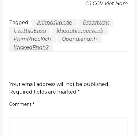
CJ CGV Việt Nam
Tagged:
ArianaGrande
Broadway
CynthiaErivo
khenphimnetwork
PhimNhacKich
Quandienanh
WickedPhan2
LEAVE A RESPONSE
Your email address will not be published.
Required fields are marked
*
Comment
*