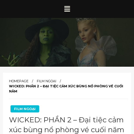
HOMEPAGE
FILM NGOẠI
WICKED: PHẦN 2 – ĐẠI TIỆC CẢM XÚC BÙNG NỔ PHÒNG VÉ CUỐI
NĂM
FILM NGOẠI
WICKED: PHẦN 2 – Đại tiệc cảm
xúc bùng nổ phòng vé cuối năm