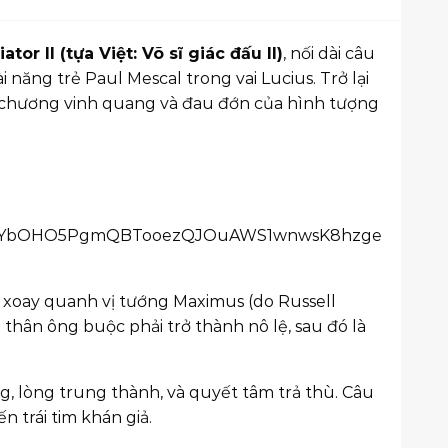
ator II (tựa Việt: Võ sĩ giác đấu II)
, nối dài câu
ăng trẻ Paul Mescal trong vai Lucius. Trở lại
ững chương vinh quang và đau đớn của hình tượng
im xoay quanh vị tướng Maximus (do Russell
 thân ông buộc phải trở thành nô lệ, sau đó là
, lòng trung thành, và quyết tâm trả thù. Câu
n trái tim khán giả.