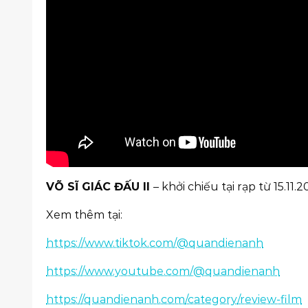
VÕ SĨ GIÁC ĐẤU II
– khởi chiếu tại rạp từ 15.11.2
Xem thêm tại:
https://www.tiktok.com/@quandienanh
https://www.youtube.com/@quandienanh
https://quandienanh.com/category/review-film