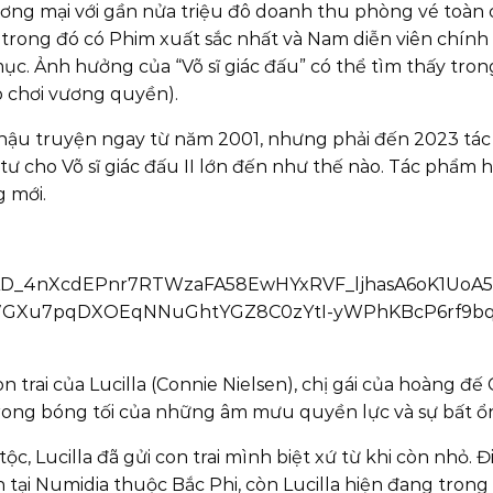
hương mại với gần nửa triệu đô doanh thu phòng vé toà
, trong đó có Phim xuất sắc nhất và Nam diễn viên chính
 mục. Ảnh hưởng của “Võ sĩ giác đấu” có thể tìm thấy tr
ò chơi vương quyền).
t hậu truyện ngay từ năm 2001, nhưng phải đến 2023 tá
ư cho Võ sĩ giác đấu II lớn đến như thế nào. Tác phẩm h
g mới.
con trai của Lucilla (Connie Nielsen), chị gái của hoàng
n trong bóng tối của những âm mưu quyền lực và sự bất ổn
, Lucilla đã gửi con trai mình biệt xứ từ khi còn nhỏ. Đ
 tại Numidia thuộc Bắc Phi, còn Lucilla hiện đang trong 