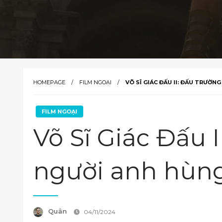
HOMEPAGE
FILM NGOẠI
VÕ SĨ GIÁC ĐẤU II: ĐẤU TRƯỜN
FILM NGOẠI
Võ Sĩ Giác Đấu I
người anh hùn
Quân
04/11/2024