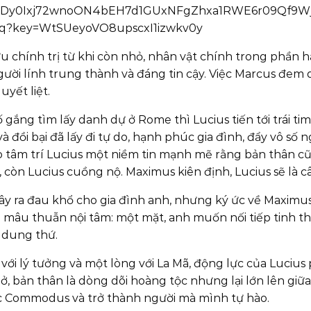
chính trị từ khi còn nhỏ, nhân vật chính trong phần hậ
ười lính trung thành và đáng tin cậy. Việc Marcus đem 
yết liệt.
ng tìm lấy danh dự ở Rome thì Lucius tiến tới trái tim c
 đồi bại đã lấy đi tự do, hạnh phúc gia đình, đẩy vô số 
 tâm trí Lucius một niềm tin mạnh mẽ rằng bản thân cũ
, còn Lucius cuồng nộ. Maximus kiên định, Lucius sẽ là c
y ra đau khổ cho gia đình anh, nhưng ký ức về Maximu
ào mâu thuẫn nội tâm: một mặt, anh muốn nối tiếp tinh 
ể dung thứ.
với lý tưởng và một lòng với La Mã, động lực của Luciu
ở, bản thân là dòng dõi hoàng tộc nhưng lại lớn lên giữ
c Commodus và trở thành người mà mình tự hào.