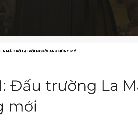
G LA MÃ TRỞ LẠI VỚI NGƯỜI ANH HÙNG MỚI
I: Đấu trường La Mã
g mới