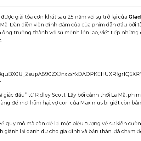
được giải tỏa cơn khát sau 25 năm với sự trở lại của
Gladi
. Dàn diễn viên đình đám của của phim dẫn đầu bởi tài n
 đàn ông trưởng thành với sứ mệnh lớn lao, viết tiếp nh
c.
 giác đấu” từ Ridley Scott. Lấy bối cảnh thời La Mã, ph
oàng đế mới hãm hại, vợ con của Maximus bị giết còn bản
ề quy mô mà còn để lại một biểu tượng về sự kiên cường
 giành lại danh dự cho gia đình và bản thân, đã chạm đế