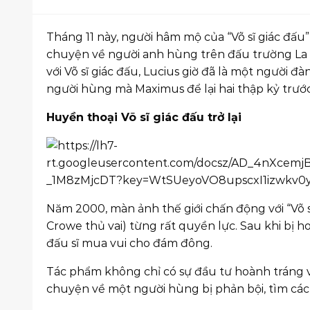
Tháng 11 này, người hâm mộ của “Võ sĩ giác đấu” 
chuyện về người anh hùng trên đấu trường La Mã
với Võ sĩ giác đấu, Lucius giờ đã là một người
người hùng mà Maximus để lại hai thập kỷ trướ
Huyền thoại Võ sĩ giác đấu trở lại
Năm 2000, màn ảnh thế giới chấn động với “Võ sĩ
Crowe thủ vai) từng rất quyền lực. Sau khi bị h
đấu sĩ mua vui cho đám đông.
Tác phẩm không chỉ có sự đầu tư hoành tráng v
chuyện về một người hùng bị phản bội, tìm cách