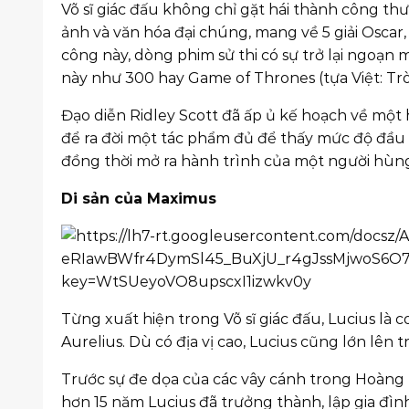
Võ sĩ giác đấu không chỉ gặt hái thành công t
ảnh và văn hóa đại chúng, mang về 5 giải Oscar
công này, dòng phim sử thi có sự trở lại ngoạn
này như 300 hay Game of Thrones (tựa Việt: Tr
Đạo diễn Ridley Scott đã ấp ủ kế hoạch về mộ
để ra đời một tác phẩm đủ để thấy mức độ đầu t
đồng thời mở ra hành trình của một người hùn
Di sản của Maximus
Từng xuất hiện trong Võ sĩ giác đấu, Lucius là 
Aurelius. Dù có địa vị cao, Lucius cũng lớn lê
Trước sự đe dọa của các vây cánh trong Hoàng tộc
hơn 15 năm Lucius đã trưởng thành, lập gia đình