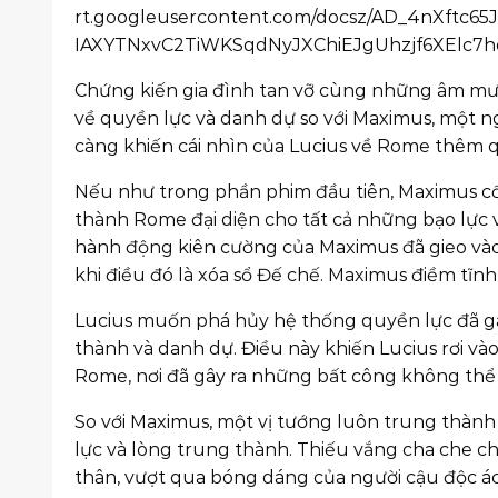
Chứng kiến gia đình tan vỡ cùng những âm mưu 
về quyền lực và danh dự so với Maximus, một ng
càng khiến cái nhìn của Lucius về Rome thêm qu
Nếu như trong phần phim đầu tiên, Maximus cố gắ
thành Rome đại diện cho tất cả những bạo lực và
hành động kiên cường của Maximus đã gieo vào
khi điều đó là xóa sổ Đế chế. Maximus điềm tĩnh
Lucius muốn phá hủy hệ thống quyền lực đã gâ
thành và danh dự. Điều này khiến Lucius rơi v
Rome, nơi đã gây ra những bất công không th
So với Maximus, một vị tướng luôn trung thành 
lực và lòng trung thành. Thiếu vắng cha che ch
thân, vượt qua bóng dáng của người cậu độc á