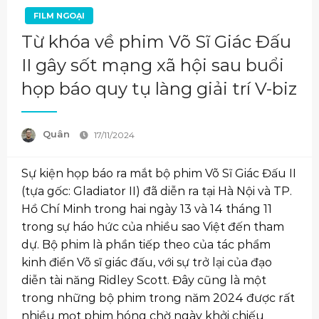
FILM NGOẠI
Từ khóa về phim Võ Sĩ Giác Đấu
II gây sốt mạng xã hội sau buổi
họp báo quy tụ làng giải trí V-biz
Quân
17/11/2024
Sự kiện họp báo ra mắt bộ phim Võ Sĩ Giác Đấu II
(tựa gốc: Gladiator II) đã diễn ra tại Hà Nội và TP.
Hồ Chí Minh trong hai ngày 13 và 14 tháng 11
trong sự háo hức của nhiều sao Việt đến tham
dự. Bộ phim là phần tiếp theo của tác phẩm
kinh điển Võ sĩ giác đấu, với sự trở lại của đạo
diễn tài năng Ridley Scott. Đây cũng là một
trong những bộ phim trong năm 2024 được rất
nhiều mọt phim hóng chờ ngày khởi chiếu