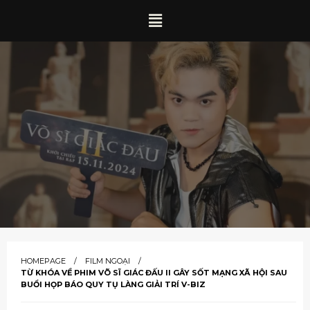
HOMEPAGE
FILM NGOẠI
TỪ KHÓA VỀ PHIM VÕ SĨ GIÁC ĐẤU II GÂY SỐT MẠNG XÃ HỘI SAU
BUỔI HỌP BÁO QUY TỤ LÀNG GIẢI TRÍ V-BIZ