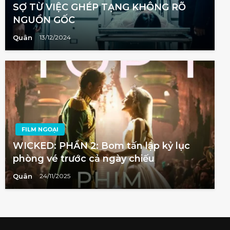
SỢ TỪ VIỆC GHÉP TẠNG KHÔNG RÕ
NGUỒN GỐC
Quân
13/12/2024
FILM NGOẠI
WICKED: PHẦN 2: Bom tấn lập kỷ lục
phòng vé trước cả ngày chiếu
Quân
24/11/2025