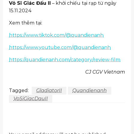
Võ Sĩ Giác Đấu II
– khởi chiếu tại rạp từ ngày
15.11.2024
Xem thêm tại:
https://www.tiktok.com/@quandienanh
https://www.youtube.com/@quandienanh
https://quandienanh.com/category/review-film
CJ CGV Vietnam
Tagged:
GladiatorII
Quandienanh
VoSiGiacDauII
LEAVE A RESPONSE