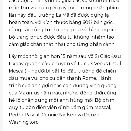
các cuộc chiến sinh tử giữa các võ sĩ chỉ để thỏa
mãn thú vui của giới quý tộc. Trong phần phim
lần này, đấu trường La Mã đã được dựng lại
hoàn toàn, với kích thước bằng 60% bản gốc,
cùng các công trình công phu và hàng nghìn
bộ trang phục được đầu tư khủng, nhằm tạo
cảm giác chân thật nhất cho từng phân cảnh.
Lấy mốc thời gian hơn 15 năm sau Võ Sĩ Giác Đấu
II xoay quanh câu chuyện về Lucius Verus (Paul
Mescal) – người bị bắt tới đấu trường để chiến
đấu mua vui cho cư dân thành Rome. Hành
trình của anh gợi nhắc con đường vinh quang
của Maximus năm nào, nhưng đồng thời cũng
hé lộ chân dung một anh hùng mới. Bộ phim
quy tụ dàn diễn viên đình đám gồm Mescal,
Pedro Pascal, Connie Nielsen và Denzel
Washington.