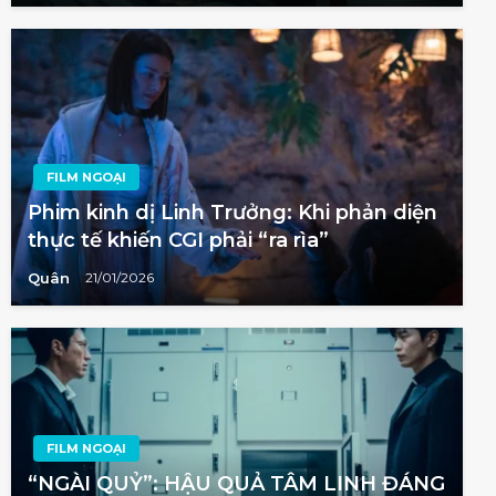
FILM NGOẠI
Phim kinh dị Linh Trưởng: Khi phản diện
thực tế khiến CGI phải “ra rìa”
Quân
21/01/2026
FILM NGOẠI
“NGÀI QUỶ”: HẬU QUẢ TÂM LINH ĐÁNG