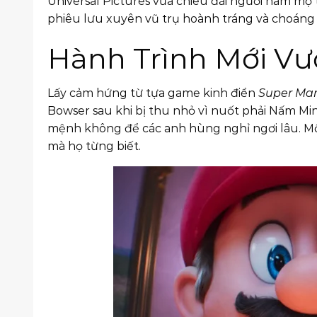
Universal Pictures vừa chiêu đãi người hâm mộ t
phiêu lưu xuyên vũ trụ hoành tráng và choáng
Hành Trình Mới V
Lấy cảm hứng từ tựa game kinh điển
Super Mar
Bowser sau khi bị thu nhỏ vì nuốt phải Nấm Mi
mệnh không để các anh hùng nghỉ ngơi lâu. Một
mà họ từng biết.