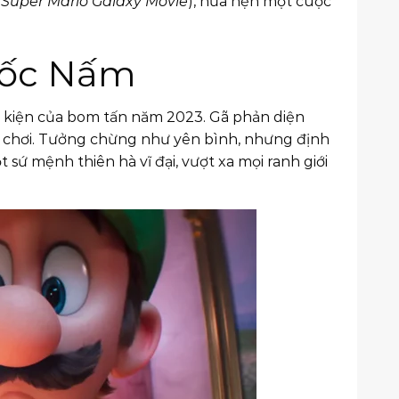
 Super Mario Galaxy Movie
), hứa hẹn một cuộc
uốc Nấm
sự kiện của bom tấn năm 2023. Gã phản diện
đồ chơi. Tưởng chừng như yên bình, nhưng định
ứ mệnh thiên hà vĩ đại, vượt xa mọi ranh giới