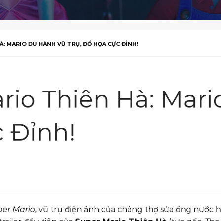
À: MARIO DU HÀNH VŨ TRỤ, ĐỒ HỌA CỰC ĐỈNH!
ario Thiên Hà: Mar
c Đỉnh!
er Mario
, vũ trụ điện ảnh của chàng thợ sửa ống nước 