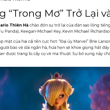
g “Trong Mơ” Trở Lại 
ario Thiên Hà
chào đón sự trở lại của dàn sao lồng tiế
Fu Panda), Keegan-Michael Key, Kevin Michael Richardson
p mặt của hai cái tên cực hot: “Đại úy Marvel” Brie Lars
gười bảo vệ dải ngân hà, hứa hẹn sẽ khoe giọng hát đầy
owser được trang bị cây cọ vẽ ma thuật. Sự bổ sung này