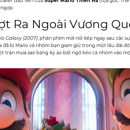
railer đầu tiên của
Super Mario Thiên Hà
(tựa gốc:
The
 ngợp.
ượt Ra Ngoài Vương Q
io Galaxy (2007)
, phần phim mới nối tiếp ngay sau các 
ni đã bị Mario và nhóm bạn giam giữ trong một lâu đài 
 trận mưa sao băng kỳ ảo bất ngờ kéo cả nhóm vào một s