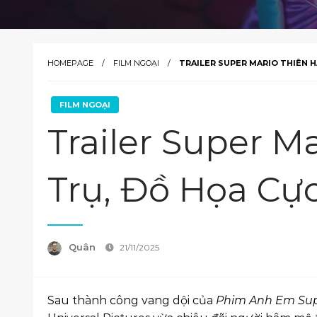
HOMEPAGE
FILM NGOẠI
TRAILER SUPER MARIO THIÊN H
FILM NGOẠI
Trailer Super M
Trụ, Đồ Họa Cự
Quân
21/11/2025
Sau thành công vang dội của
Phim Anh Em Sup