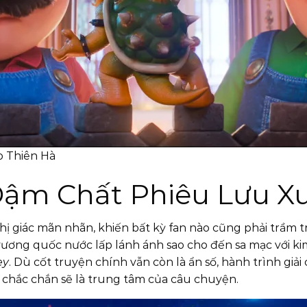
o Thiên Hà
 Đậm Chất Phiêu Lưu 
 thị giác mãn nhãn, khiến bất kỳ fan nào cũng phải trầm
 vương quốc nước lấp lánh ánh sao cho đến sa mạc với k
ey
. Dù cốt truyện chính vẫn còn là ẩn số, hành trình gi
 chắc chắn sẽ là trung tâm của câu chuyện.