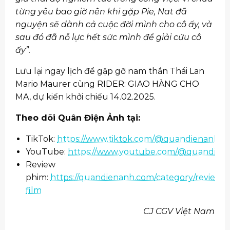
từng yêu bao giờ nên khi gặp Pie, Nat đã
nguyện sẽ dành cả cuộc đời mình cho cô ấy, và
sau đó đã nỗ lực hết sức mình để giải cứu cô
ấy”.
Lưu lại ngay lịch để gặp gỡ nam thần Thái Lan
Mario Maurer cùng RIDER: GIAO HÀNG CHO
MA, dự kiến khởi chiếu 14.02.2025.
Theo dõi Quân Điện Ảnh tại:
TikTok:
https://www.tiktok.com/@quandienanh
YouTube:
https://www.youtube.com/@quandien
Review
phim:
https://quandienanh.com/category/review-
film
CJ CGV Việt Nam