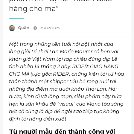
hàng cho ma”
Quân
05/02/2025
Một trong những tên tuổi nổi bật nhất của
làng giải trí Thái Lan Mario Maurer có hẹn với
khán giả Việt Nam tại rạp chiếu đúng dịp Lễ
tình nhân 14 tháng 2 này. RIDER: GIAO HÀNG
CHO MA (tựa gốc: RIDER) chứng kiến tài tử hóa
thân thành một shipper tấu hề rong ruổi tới
những địa điểm ma quái khắp Thái Lan. Hài
hước, kinh dị và lãng mạn, siêu phẩm này hứa
hẹn là sân khấu để “visual” của Mario tỏa sáng
hết cỡ cũng là dịp để ngôi sao tiếp tục khẳng
định tài năng diễn xuất.
Từ người mẫu đến thành công với