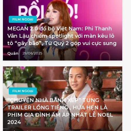
FILM NGOẠI
MEGAN 2.0 đổ bộ Việt Nam: Phi Thanh
Vân Lậu chiếm spotlight với màn kêu lô
tô “gây bão”, Tứ Quý 2 góp vui cực sung
Quân
29/06/2025
FILM NGOẠI
“CHUYỆN NHÀ BÁNH XẾP” TUNG
TRAILER LỒNG TIẾNG , HỨA HẸN LÀ
PHIM GIA ĐÌNH ẤM ÁP NHẤT LỄ NOEL
2024