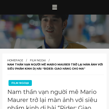
HOMEPAGE
FILM NGOẠI
NAM THẦN VẠN NGƯỜI MÊ MARIO MAURER TRỞ LẠI MÀN ẢNH VỚI
SIÊU PHẨM KINH DỊ HÀI “RIDER: GIAO HÀNG CHO MA”
FILM NGOẠI
Nam thần vạn người mê Mario
Maurer trở lại màn ảnh với siêu
phẩm kinh dị hài “Rider: Giao