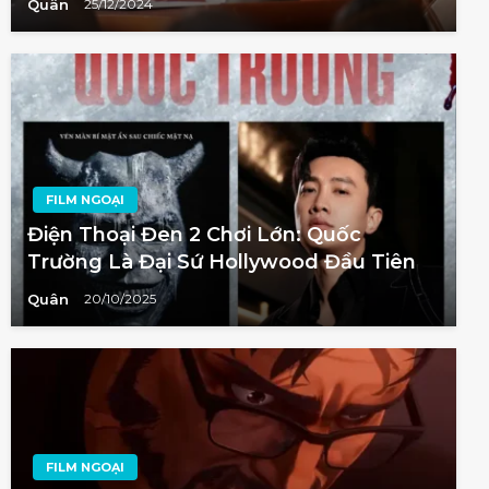
Quân
25/12/2024
FILM NGOẠI
Điện Thoại Đen 2 Chơi Lớn: Quốc
Trường Là Đại Sứ Hollywood Đầu Tiên
Quân
20/10/2025
FILM NGOẠI