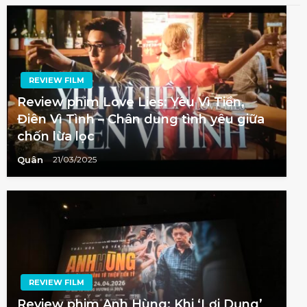
REVIEW FILM
Review phim Love Lies: Yêu Vì Tiền,
Điên Vì Tình – Chân dung tình yêu giữa
chốn lừa lọc
Quân
21/03/2025
REVIEW FILM
Review phim Anh Hùng: Khi ‘Lợi Dụng’