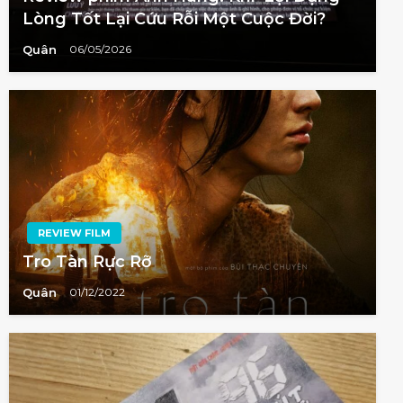
Lòng Tốt Lại Cứu Rỗi Một Cuộc Đời?
Quân
06/05/2026
REVIEW FILM
Tro Tàn Rực Rỡ
Quân
01/12/2022