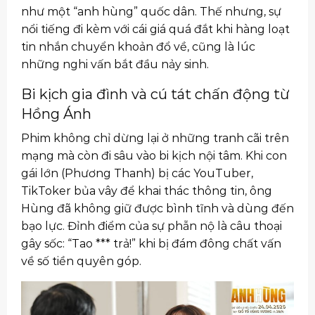
như một “anh hùng” quốc dân. Thế nhưng, sự
nổi tiếng đi kèm với cái giá quá đắt khi hàng loạt
tin nhắn chuyển khoản đổ về, cũng là lúc
những nghi vấn bắt đầu nảy sinh.
Bi kịch gia đình và cú tát chấn động từ
Hồng Ánh
Phim không chỉ dừng lại ở những tranh cãi trên
mạng mà còn đi sâu vào bi kịch nội tâm. Khi con
gái lớn (Phương Thanh) bị các YouTuber,
TikToker bủa vây để khai thác thông tin, ông
Hùng đã không giữ được bình tĩnh và dùng đến
bạo lực. Đỉnh điểm của sự phẫn nộ là câu thoại
gây sốc: “Tao *** trả!” khi bị đám đông chất vấn
về số tiền quyên góp.