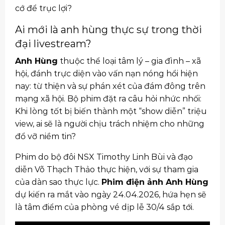
cớ để trục lợi?
Ai mới là anh hùng thực sự trong thời
đại livestream?
Anh Hùng
thuộc thể loại tâm lý – gia đình – xã
hội, đánh trực diện vào vấn nạn nóng hổi hiện
nay: từ thiện và sự phán xét của đám đông trên
mạng xã hội. Bộ phim đặt ra câu hỏi nhức nhối:
Khi lòng tốt bị biến thành một “show diễn” triệu
view, ai sẽ là người chịu trách nhiệm cho những
đổ vỡ niềm tin?
Phim do bộ đôi NSX Timothy Linh Bùi và đạo
diễn Võ Thạch Thảo thực hiện, với sự tham gia
của dàn sao thực lực.
Phim điện ảnh Anh Hùng
dự kiến ra mắt vào ngày 24.04.2026, hứa hẹn sẽ
là tâm điểm của phòng vé dịp lễ 30/4 sắp tới.