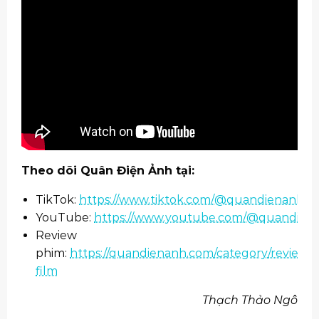
Theo dõi Quân Điện Ảnh tại:
TikTok:
https://www.tiktok.com/@quandienanh
YouTube:
https://www.youtube.com/@quandien
Review
phim:
https://quandienanh.com/category/review-
film
Thạch Thảo Ngô