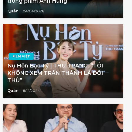
trong phim Anh Hùng
Quân
04/04/2026
FILM VIỆT
Nụ Hôn Bạc Tỷ | THU TRANG: “TÔI
KHÔNG XEM TRẤN THÀNH LÀ ĐỐI
THỦ”
Quân
11/12/2024