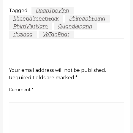
Tagged:
DoanTheVinh
khenphimnetwork
PhimAnhHung
PhimVietNam
Quandienanh
thaihoa
VoTanPhat
LEAVE A RESPONSE
Your email address will not be published.
Required fields are marked
*
Comment
*