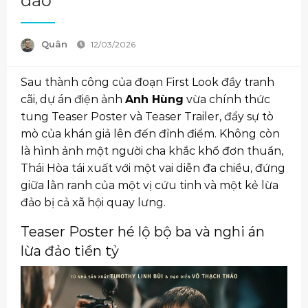
đảo
Quân
12/03/2026
Sau thành công của đoạn First Look đầy tranh
cãi, dự án điện ảnh
Anh Hùng
vừa chính thức
tung Teaser Poster và Teaser Trailer, đẩy sự tò
mò của khán giả lên đến đỉnh điểm. Không còn
là hình ảnh một người cha khắc khổ đơn thuần,
Thái Hòa tái xuất với một vai diễn đa chiều, đứng
giữa lằn ranh của một vị cứu tinh và một kẻ lừa
đảo bị cả xã hội quay lưng.
Teaser Poster hé lộ bộ ba và nghi án
lừa đảo tiền tỷ