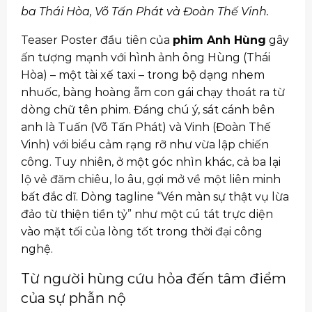
ba Thái Hòa, Võ Tấn Phát và Đoàn Thế Vinh.
Teaser Poster đầu tiên của
phim Anh Hùng
gây
ấn tượng mạnh với hình ảnh ông Hùng (Thái
Hòa) – một tài xế taxi – trong bộ dạng nhem
nhuốc, bàng hoàng ẵm con gái chạy thoát ra từ
dòng chữ tên phim. Đáng chú ý, sát cánh bên
anh là Tuấn (Võ Tấn Phát) và Vinh (Đoàn Thế
Vinh) với biểu cảm rạng rỡ như vừa lập chiến
công. Tuy nhiên, ở một góc nhìn khác, cả ba lại
lộ vẻ đăm chiêu, lo âu, gợi mở về một liên minh
bất đắc dĩ. Dòng tagline “Vén màn sự thật vụ lừa
đảo từ thiện tiền tỷ” như một cú tát trực diện
vào mặt tối của lòng tốt trong thời đại công
nghệ.
Từ người hùng cứu hỏa đến tâm điểm
của sự phẫn nộ