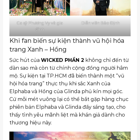
Ca sỹ Phương Vy và gia
Diễn viên Bảo Định
đình
Khi fan biến sự kiện thành vũ hội hóa
trang Xanh – Hồng
Sức hút của
WICKED PHẦN 2
không chỉ đến từ
dàn sao mà còn từ chính cộng đồng người hâm
mộ. Sự kiện tại TP.HCM đã biến thành một “vũ
hội hóa trang” thực thụ khi sắc Xanh của
Elphaba và Hồng của Glinda phủ kín mọi góc.
Cứ mỗi mét vuông lại có thể bắt gặp hàng chục
phiên bản Elphaba và Glinda đầy sáng tạo, cho
thấy tình yêu mãnh liệt mà khán giả dành cho
thương hiệu này.