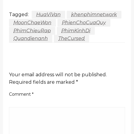
Tagged:
HuaViVan
khenphimnetwork
MoonChaeWon
PhienChoCuaQuy
PhimChieuRap
PhimKinhDi
Quandienanh
TheCursed
LEAVE A RESPONSE
Your email address will not be published.
Required fields are marked
*
Comment
*