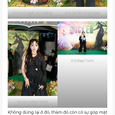
Em xinh Ngô Lan Hương
Anh trai Bùi Duy Ngọc
Chị Đẹp Tuimi
Em xinh Đào Tử A1J
Không dừng lại ở đó, thảm đỏ còn có sự góp mặt