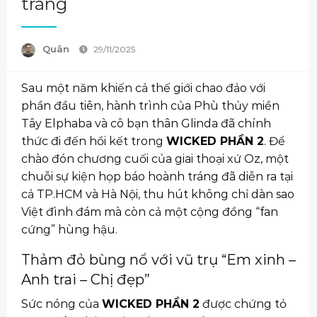
tráng
Quân
29/11/2025
Sau một năm khiến cả thế giới chao đảo với
phần đầu tiên, hành trình của Phù thủy miền
Tây Elphaba và cô bạn thân Glinda đã chính
thức đi đến hồi kết trong
WICKED PHẦN 2
. Để
chào đón chương cuối của giai thoại xứ Oz, một
chuỗi sự kiện họp báo hoành tráng đã diễn ra tại
cả TP.HCM và Hà Nội, thu hút không chỉ dàn sao
Việt đình đám mà còn cả một cộng đồng “fan
cứng” hùng hậu.
Thảm đỏ bùng nổ với vũ trụ “Em xinh –
Anh trai – Chị đẹp”
Sức nóng của
WICKED PHẦN 2
được chứng tỏ