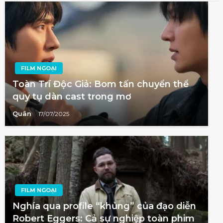
FILM NGOẠI
Toàn Trí Độc Giả: Bom tấn chuyển thể
quy tụ dàn cast trong mơ
Quân
17/07/2025
FILM NGOẠI
Nghía qua profile “khủng” của đạo diễn
Robert Eggers: Cả sự nghiệp toàn phim