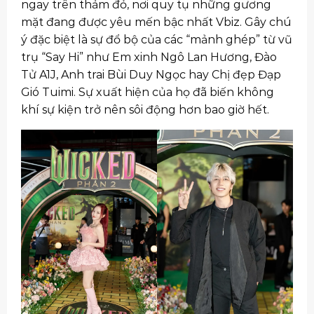
ngay trên thảm đỏ, nơi quy tụ những gương
mặt đang được yêu mến bậc nhất Vbiz. Gây chú
ý đặc biệt là sự đổ bộ của các “mảnh ghép” từ vũ
trụ “Say Hi” như Em xinh Ngô Lan Hương, Đào
Tử A1J, Anh trai Bùi Duy Ngọc hay Chị đẹp Đạp
Gió Tuimi. Sự xuất hiện của họ đã biến không
khí sự kiện trở nên sôi động hơn bao giờ hết.