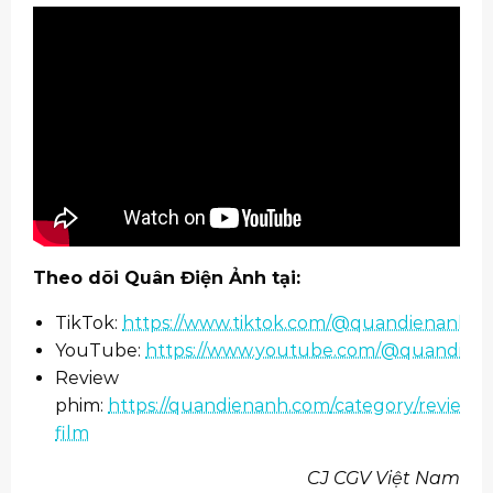
Theo dõi Quân Điện Ảnh tại:
TikTok:
https://www.tiktok.com/@quandienanh
YouTube:
https://www.youtube.com/@quandien
Review
phim:
https://quandienanh.com/category/review-
film
CJ CGV Việt Nam