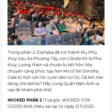
Trong phần 2, Elphaba đã trở thành Mụ Phù
thủy Xấu Xa Phương Tây, còn Glinda thì là Phù
thủy Lương thiện và chuẩn bị kết hôn. Mọi
chuyện càng phức tạp hơn khi cô bé Dorothy
Gale bị một cơn lốc cuốn đến xứ Oz. Cái kết nào
đang chờ đợi họ? Hãy cùng Quân Điện Ảnh ra
rạp để khám phá nhé!
WICKED PHẦN 2
(Tựa gốc: WICKED: FOR
GOOD) khởi chiếu tại rạp từ ngày 21.11.2025.