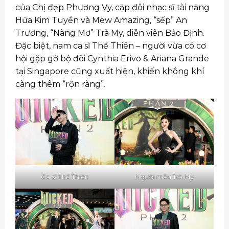
của Chị đẹp Phương Vy, cặp đôi nhạc sĩ tài năng
Hứa Kim Tuyền và Mew Amazing, “sếp” An
Trương, “Nàng Mơ” Trà My, diễn viên Bảo Định.
Đặc biệt, nam ca sĩ Thể Thiên – người vừa có cơ
hội gặp gỡ bộ đôi Cynthia Erivo & Ariana Grande
tại Singapore cũng xuất hiện, khiến không khí
càng thêm “rộn ràng”.
Ca sĩ Thể Thiên
Người mẫu Trà My