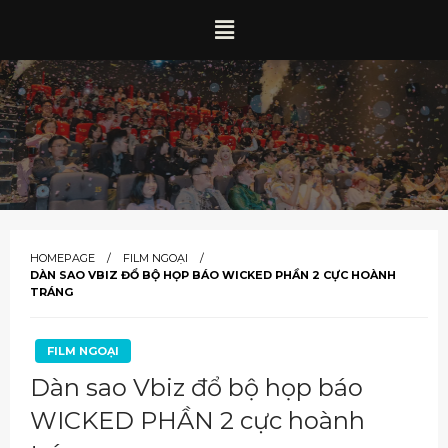
HOMEPAGE
FILM NGOẠI
DÀN SAO VBIZ ĐỔ BỘ HỌP BÁO WICKED PHẦN 2 CỰC HOÀNH
TRÁNG
FILM NGOẠI
Dàn sao Vbiz đổ bộ họp báo
WICKED PHẦN 2 cực hoành