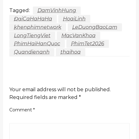
Tagged:
DamVinhHung
ĐạiCaHaHaHa
HoaiLinh
khenphimnetwork
LeDuongBaoLam
LongTiengViet
MacVanKhoa
PhimHaiHanQuoc
PhimTet2026
Quandienanh
thaihoa
LEAVE A RESPONSE
Your email address will not be published.
Required fields are marked
*
Comment
*