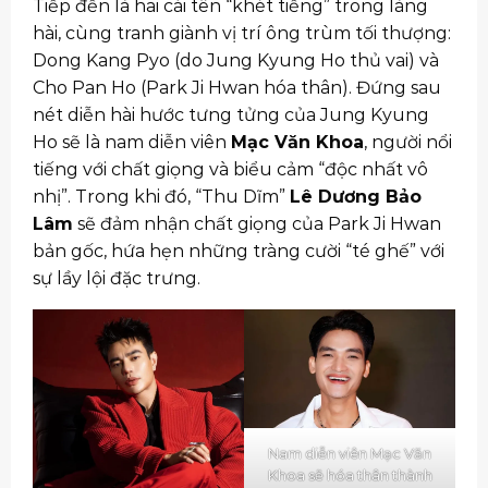
Tiếp đến là hai cái tên “khét tiếng” trong làng
hài, cùng tranh giành vị trí ông trùm tối thượng:
Dong Kang Pyo (do Jung Kyung Ho thủ vai) và
Cho Pan Ho (Park Ji Hwan hóa thân). Đứng sau
nét diễn hài hước tưng tửng của Jung Kyung
Ho sẽ là nam diễn viên
Mạc Văn Khoa
, người nổi
tiếng với chất giọng và biểu cảm “độc nhất vô
nhị”. Trong khi đó, “Thu Dĩm”
Lê Dương Bảo
Lâm
sẽ đảm nhận chất giọng của Park Ji Hwan
bản gốc, hứa hẹn những tràng cười “té ghế” với
sự lầy lội đặc trưng.
Nam diễn viên Mạc Văn
Khoa sẽ hóa thân thành