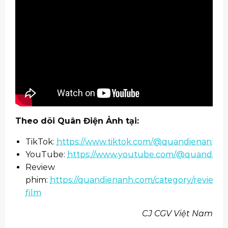
Theo dõi Quân Điện Ảnh tại:
TikTok:
https://www.tiktok.com/@quandienanh
YouTube:
https://www.youtube.com/@quandien
Review
phim:
https://quandienanh.com/category/review-
film
CJ CGV Việt Nam