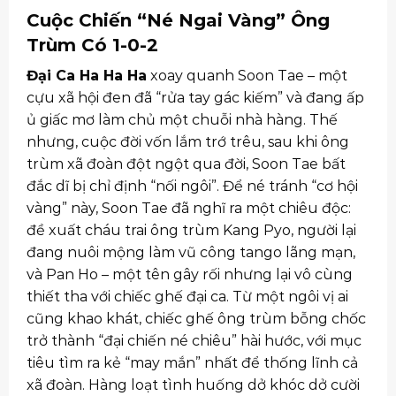
Cuộc Chiến “Né Ngai Vàng” Ông
Trùm Có 1-0-2
Đại Ca Ha Ha Ha
xoay quanh Soon Tae – một
cựu xã hội đen đã “rửa tay gác kiếm” và đang ấp
ủ giấc mơ làm chủ một chuỗi nhà hàng. Thế
nhưng, cuộc đời vốn lắm trớ trêu, sau khi ông
trùm xã đoàn đột ngột qua đời, Soon Tae bất
đắc dĩ bị chỉ định “nối ngôi”. Để né tránh “cơ hội
vàng” này, Soon Tae đã nghĩ ra một chiêu độc:
đề xuất cháu trai ông trùm Kang Pyo, người lại
đang nuôi mộng làm vũ công tango lãng mạn,
và Pan Ho – một tên gây rối nhưng lại vô cùng
thiết tha với chiếc ghế đại ca. Từ một ngôi vị ai
cũng khao khát, chiếc ghế ông trùm bỗng chốc
trở thành “đại chiến né chiêu” hài hước, với mục
tiêu tìm ra kẻ “may mắn” nhất để thống lĩnh cả
xã đoàn. Hàng loạt tình huống dở khóc dở cười