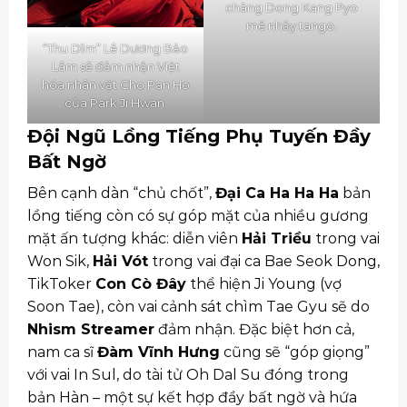
chàng Dong Kang Pyo
mê nhảy tango.
“Thu Dĩm” Lê Dương Bảo
Lâm sẽ đảm nhận Việt
hóa nhân vật Cho Pan Ho
của Park Ji Hwan.
Đội Ngũ Lồng Tiếng Phụ Tuyến Đầy
Bất Ngờ
Bên cạnh dàn “chủ chốt”,
Đại Ca Ha Ha Ha
bản
lồng tiếng còn có sự góp mặt của nhiều gương
mặt ấn tượng khác: diễn viên
Hải Triều
trong vai
Won Sik,
Hải Vót
trong vai đại ca Bae Seok Dong,
TikToker
Con Cò Đây
thể hiện Ji Young (vợ
Soon Tae), còn vai cảnh sát chìm Tae Gyu sẽ do
Nhism Streamer
đảm nhận. Đặc biệt hơn cả,
nam ca sĩ
Đàm Vĩnh Hưng
cũng sẽ “góp giọng”
với vai In Sul, do tài tử Oh Dal Su đóng trong
bản Hàn – một sự kết hợp đầy bất ngờ và hứa