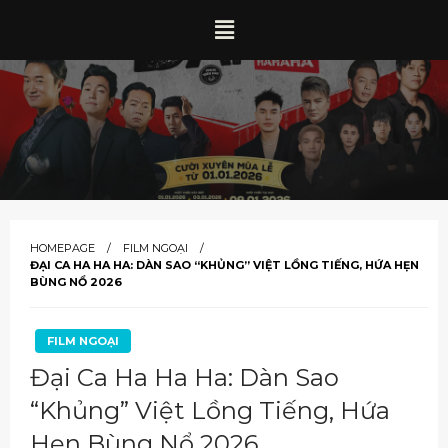
HOMEPAGE
FILM NGOẠI
ĐẠI CA HA HA HA: DÀN SAO “KHỦNG” VIỆT LỒNG TIẾNG, HỨA HẸN
BÙNG NỔ 2026
FILM NGOẠI
Đại Ca Ha Ha Ha: Dàn Sao
“Khủng” Việt Lồng Tiếng, Hứa
Hẹn Bùng Nổ 2026