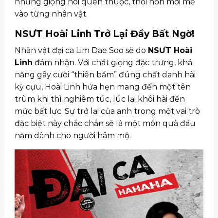
những giọng nói quen thuộc, thổi hồn mới mẻ
vào từng nhân vật.
NSƯT Hoài Linh Trở Lại Đầy Bất Ngờ!
Nhân vật đại ca Lim Dae Soo sẽ do
NSƯT Hoài
Linh
đảm nhận. Với chất giọng đặc trưng, khả
năng gây cười “thiên bẩm” đúng chất danh hài
kỳ cựu, Hoài Linh hứa hẹn mang đến một tên
trùm khi thì nghiêm túc, lúc lại khôi hài đến
mức bất lực. Sự trở lại của anh trong một vai trò
đặc biệt này chắc chắn sẽ là một món quà đầu
năm dành cho người hâm mộ.