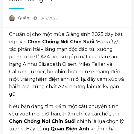
Quân
18/12/2025
Chuẩn bị cho một mùa Giáng sinh 2025 đầy bất
ngờ với
Chọn Chồng Nơi Chín Suối
(Eternity)
–
tác phẩm hài – lãng mạn độc đáo từ “xưởng
phim dị biệt” A24. Với sự góp mặt của dàn sao
hạng A như Elizabeth Olsen, Miles Teller và
Callum Turner, bộ phim hứa hẹn sẽ mang đến
một trải nghiệm điện ảnh mới lạ, đầy cảm xúc và
hài hước, đúng chất A24 nhưng lại cực kỳ gần
gũi.
Nếu bạn đang tìm kiếm một câu chuyện tình
yêu vượt mọi giới hạn, thậm chí cả cái chết, thì
Chọn Chồng Nơi Chín Suối
chính là lựa chọn lý
tưởng. Hãy cùng
Quân Điện Ảnh
khám phá