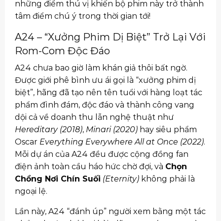
những điểm thú vị khiến bộ phim này trở thành
tâm điểm chú ý trong thời gian tới!
A24 – “Xưởng Phim Dị Biệt” Trở Lại Với
Rom-Com Độc Đáo
A24 chưa bao giờ làm khán giả thôi bất ngờ.
Được giới phê bình ưu ái gọi là “xưởng phim dị
biệt”, hãng đã tạo nên tên tuổi với hàng loạt tác
phẩm đình đám, độc đáo và thành công vang
dội cả về doanh thu lẫn nghệ thuật như
Hereditary (2018)
,
Minari (2020)
hay siêu phẩm
Oscar
Everything Everywhere All at Once (2022)
.
Mỗi dự án của A24 đều được cộng đồng fan
điện ảnh toàn cầu háo hức chờ đợi, và
Chọn
Chồng Nơi Chín Suối
(Eternity)
không phải là
ngoại lệ.
Lần này, A24 “đánh úp” người xem bằng một tác