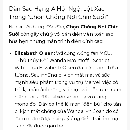
Dàn Sao Hạng A Hội Ngộ, Lột Xác
Trong “Chọn Chồng Nơi Chín Suối”
Ngoài nội dung độc đáo,
Chọn Chồng Nơi Chín
Suối
còn gây chú ý với dàn diễn viên toàn sao,
hứa hẹn những màn trình diễn đỉnh cao:
Elizabeth Olsen:
Với cộng đồng fan MCU,
“Phù thủy Đỏ” Wanda Maximoff – Scarlet
Witch của Elizabeth Olsen đã trở thành biểu
tượng. Sau những bi kịch mất mát và sức
mạnh siêu phàm trong vũ trụ Marvel, việc cô
trở lại màn ảnh rộng với một vai diễn rom-com
hiếm hoi là điều khiến khán giả vô cùng
mong đợi. Đây có thể là màn “đền bù” cho tấn
bi kịch mất chồng của Wanda, khi Joan do cô
đảm nhận được hai quý ông điển trai tìm mọi
cách để được gần bên.