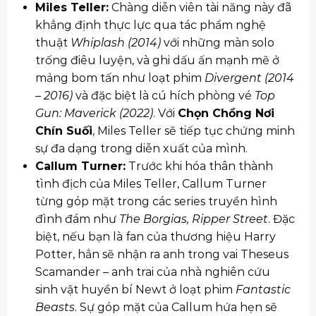
Miles Teller:
Chàng diễn viên tài năng này đã
khẳng định thực lực qua tác phẩm nghệ
thuật
Whiplash (2014)
với những màn solo
trống điêu luyện, và ghi dấu ấn mạnh mẽ ở
mảng bom tấn như loạt phim
Divergent (2014
– 2016)
và đặc biệt là cú hích phòng vé
Top
Gun: Maverick (2022)
. Với
Chọn Chồng Nơi
Chín Suối
, Miles Teller sẽ tiếp tục chứng minh
sự đa dạng trong diễn xuất của mình.
Callum Turner:
Trước khi hóa thân thành
tình địch của Miles Teller, Callum Turner
từng góp mặt trong các series truyền hình
đình đám như
The Borgias, Ripper Street
. Đặc
biệt, nếu bạn là fan của thương hiệu Harry
Potter, hẳn sẽ nhận ra anh trong vai Theseus
Scamander – anh trai của nhà nghiên cứu
sinh vật huyền bí Newt ở loạt phim
Fantastic
Beasts
. Sự góp mặt của Callum hứa hẹn sẽ