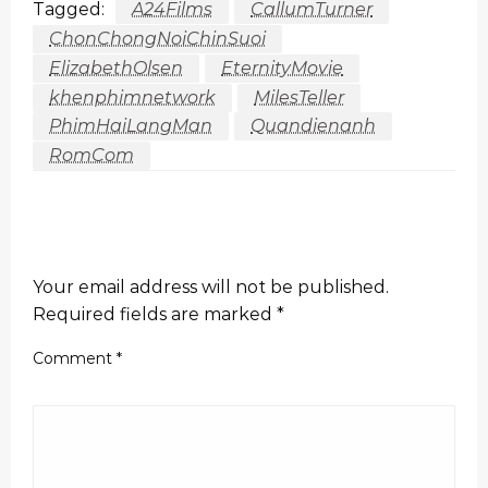
Tagged:
A24Films
CallumTurner
ChonChongNoiChinSuoi
ElizabethOlsen
EternityMovie
khenphimnetwork
MilesTeller
PhimHaiLangMan
Quandienanh
RomCom
LEAVE A RESPONSE
Your email address will not be published.
Required fields are marked
*
Comment
*