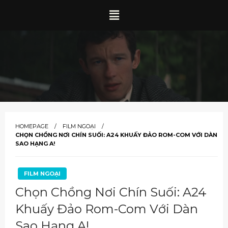
HOMEPAGE
FILM NGOẠI
CHỌN CHỒNG NƠI CHÍN SUỐI: A24 KHUẤY ĐẢO ROM-COM VỚI DÀN
SAO HẠNG A!
FILM NGOẠI
Chọn Chồng Nơi Chín Suối: A24
Khuấy Đảo Rom-Com Với Dàn
Sao Hạng A!