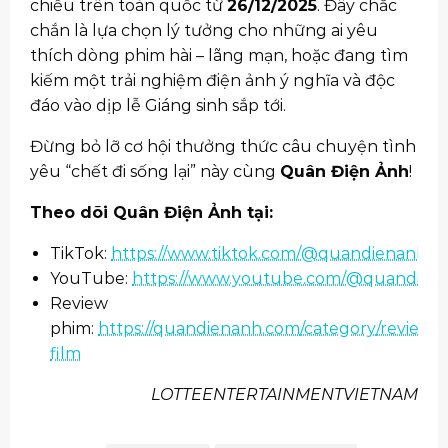
chiếu trên toàn quốc từ
26/12/2025
. Đây chắc
chắn là lựa chọn lý tưởng cho những ai yêu
thích dòng phim hài – lãng mạn, hoặc đang tìm
kiếm một trải nghiệm điện ảnh ý nghĩa và độc
đáo vào dịp lễ Giáng sinh sắp tới.
Đừng bỏ lỡ cơ hội thưởng thức câu chuyện tình
yêu “chết đi sống lại” này cùng
Quân Điện Ảnh
!
Theo dõi Quân Điện Ảnh tại:
TikTok:
https://www.tiktok.com/@quandienanh
YouTube:
https://www.youtube.com/@quandien
Review
phim:
https://quandienanh.com/category/review-
film
LOTTEENTERTAINMENTVIETNAM