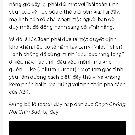
nàng giờ đây lại phải đối mặt với “bài toán tình
yêu” cực kỳ hóc búa ở thế giới bên kia. Tại đây,
mọi linh hồn sẽ phải chọn một người bạn đời
duy nhất để đồng hành sang cõi vĩnh hằng.
Và đó là lúc Joan phải đưa ra một quyết định
khó khăn: liệu cô sẽ nắm tay Larry (Miles Teller)
– anh chồng đã cùng mình “đầu bạc răng long”
ở kiếp này, hay tình đầu yểu mệnh mà khó
quên Luke (Callum Turner)? Một tam giác tình
yêu “âm dương cách biệt” đầy thú vị và không
kém phần hài hước, đúng với tinh thần phá cách
của A24.
Đừng bỏ lỡ teaser đầy hấp dẫn của
Chọn Chồng
Nơi Chín Suối
tại đây: