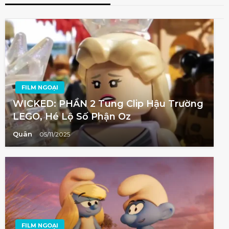
FILM NGOẠI
WICKED: PHẦN 2 Tung Clip Hậu Trường
LEGO, Hé Lộ Số Phận Oz
Quân
05/11/2025
FILM NGOẠI