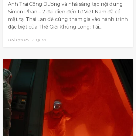
Anh Trai Công Dương và nhà sáng tạo nội dung
Simon Phan – 2 đại diện đến từ Việt Nam đã có
mặt tại Thái Lan để cùng tham gia vào hành trình
đặc biệt của Thế Giới Khủng Long: Tái…
02/07/2025
Quân