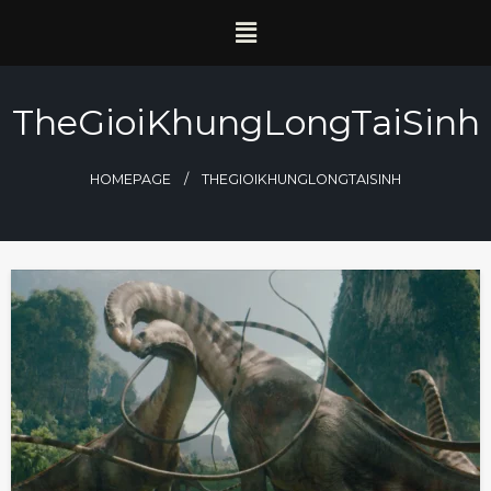
TheGioiKhungLongTaiSinh
HOMEPAGE
THEGIOIKHUNGLONGTAISINH