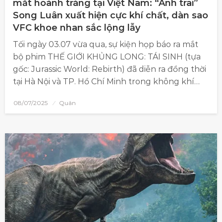
mắt hoành tráng tại Việt Nam: “Anh trai”
Song Luân xuất hiện cực khí chất, dàn sao
VFC khoe nhan sắc lộng lẫy
Tối ngày 03.07 vừa qua, sự kiện họp báo ra mắt
bộ phim THẾ GIỚI KHỦNG LONG: TÁI SINH (tựa
gốc: Jurassic World: Rebirth) đã diễn ra đồng thời
tại Hà Nội và TP. Hồ Chí Minh trong không khí…
08/07/2025
Quân