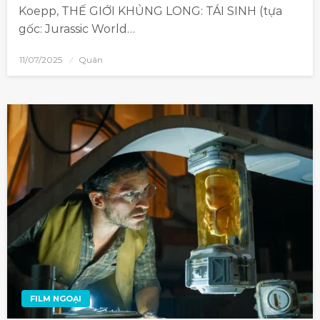
Koepp, THẾ GIỚI KHỦNG LONG: TÁI SINH (tựa
gốc: Jurassic World…
11/07/2025
Quân
FILM NGOẠI