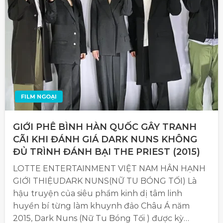
FILM NGOẠI
GIỚI PHÊ BÌNH HÀN QUỐC GÂY TRANH
CÃI KHI ĐÁNH GIÁ DARK NUNS KHÔNG
ĐỦ TRÌNH ĐÁNH BẠI THE PRIEST (2015)
LOTTE ENTERTAINMENT VIỆT NAM HÂN HẠNH
GIỚI THIỆUDARK NUNS(NỮ TU BÓNG TỐI) Là
hậu truyện của siêu phẩm kinh dị tâm linh
huyền bí từng làm khuynh đảo Châu Á năm
2015, Dark Nuns (Nữ Tu Bóng Tối ) được kỳ…