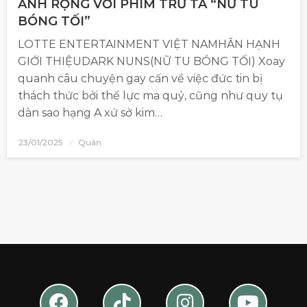
ẢNH RỘNG VỚI PHIM TRỪ TÀ “NỮ TU
BÓNG TỐI”
LOTTE ENTERTAINMENT VIỆT NAMHÂN HẠNH
GIỚI THIỆUDARK NUNS(NỮ TU BÓNG TỐI) Xoay
quanh câu chuyện gay cấn về việc đức tin bị
thách thức bởi thế lực ma quỷ, cũng như quy tụ
dàn sao hạng A xứ sở kim…
23/01/2025
Quân