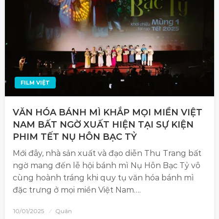
FILM VIỆT
VĂN HÓA BÁNH MÌ KHẮP MỌI MIỀN VIỆT
NAM BẤT NGỜ XUẤT HIỆN TẠI SỰ KIỆN
PHIM TẾT NỤ HÔN BẠC TỶ
Mới đây, nhà sản xuất và đạo diễn Thu Trang bất
ngờ mang đến lễ hội bánh mì Nụ Hôn Bạc Tỷ vô
cùng hoành tráng khi quy tụ văn hóa bánh mì
đặc trưng ở mọi miền Việt Nam….
10/01/2025
Quân