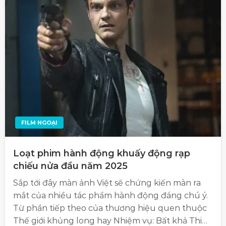
FILM NGOẠI
Loạt phim hành động khuấy động rạp
chiếu nửa đầu năm 2025
Sắp tới đây màn ảnh Việt sẽ chứng kiến màn ra
mắt của nhiều tác phẩm hành động đáng chú ý.
Từ phần tiếp theo của thương hiệu quen thuộc
Thế giới khủng long hay Nhiệm vụ: Bất khả Thi…