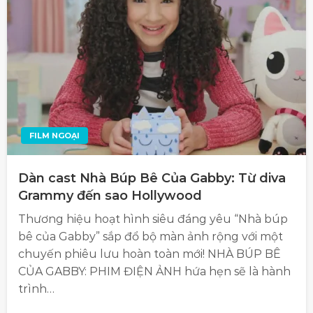
FILM NGOẠI
Dàn cast Nhà Búp Bê Của Gabby: Từ diva
Grammy đến sao Hollywood
Thương hiệu hoạt hình siêu đáng yêu “Nhà búp
bê của Gabby” sắp đổ bộ màn ảnh rộng với một
chuyến phiêu lưu hoàn toàn mới! NHÀ BÚP BÊ
CỦA GABBY: PHIM ĐIỆN ẢNH hứa hẹn sẽ là hành
trình…