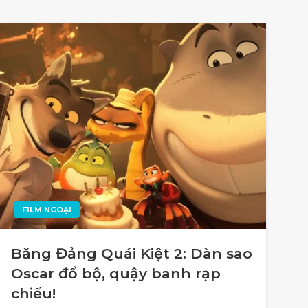
FILM NGOẠI
Băng Đảng Quái Kiệt 2: Dàn sao
Oscar đổ bộ, quậy banh rạp
chiếu!