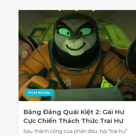
FILM NGOẠI
Băng Đảng Quái Kiệt 2: Gái Hư
Cực Chiến Thách Thức Trai Hư
Sau thành công của phần đầu, hội “trai hư”