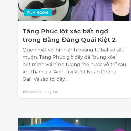
FILM NGOẠI
Tăng Phúc lột xác bất ngờ
trong Băng Đảng Quái Kiệt 2
Quen mặt với hình ảnh hoàng tử ballad sầu
muộn, Tăng Phúc giờ đây đã “bung xõa”
hết mình với hình tượng “hề hước vô tri” sau
khi tham gia “Anh Trai Vượt Ngàn Chông
Gai”. Và sắp tới đây,…
15/08/2025
Quân