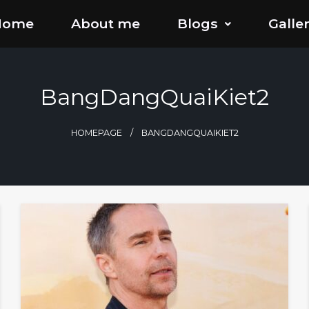
Home
About me
Blogs
Galle
BangDangQuaiKiet2
HOMEPAGE
BANGDANGQUAIKIET2