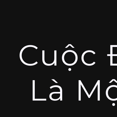
Cuộc 
Là Mộ