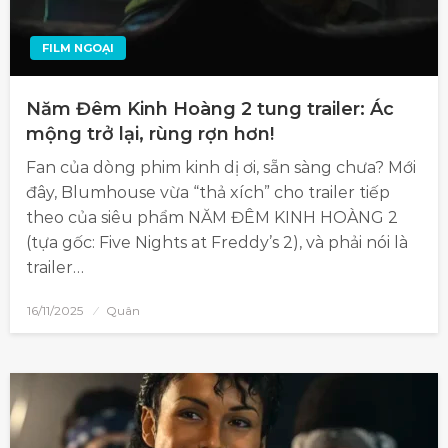
FILM NGOẠI
Năm Đêm Kinh Hoàng 2 tung trailer: Ác
mộng trở lại, rùng rợn hơn!
Fan của dòng phim kinh dị ơi, sẵn sàng chưa? Mới
đây, Blumhouse vừa “thả xích” cho trailer tiếp
theo của siêu phẩm NĂM ĐÊM KINH HOÀNG 2
(tựa gốc: Five Nights at Freddy’s 2), và phải nói là
trailer…
16/11/2025
Quân