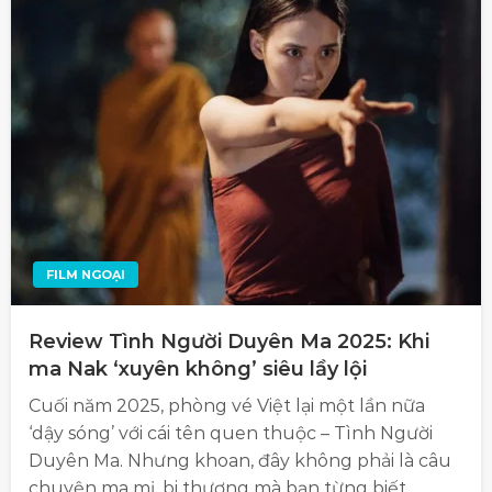
FILM NGOẠI
Review Tình Người Duyên Ma 2025: Khi
ma Nak ‘xuyên không’ siêu lầy lội
Cuối năm 2025, phòng vé Việt lại một lần nữa
‘dậy sóng’ với cái tên quen thuộc – Tình Người
Duyên Ma. Nhưng khoan, đây không phải là câu
chuyện ma mị, bi thương mà bạn từng biết.